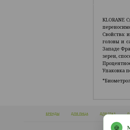
KLORANE Св
переносимо
Свойства: 
головы и с
Западе Фра
зерен, спо
Процентное
Упаковка п
*Биометрол
БРЕНДЫ
ДЛЯ ЛИЦА
ДЛЯ ГЛАЗ
Д
🍪
М