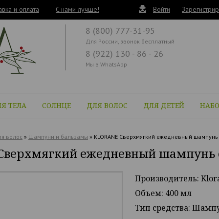
авка и оплата
C нами лучше!
Войти
Зарегистрир
8 (800) 777-31-95
Для России, звонок бесплатный
8 (922) 130 - 86 - 26
Мы в WhatsApp
Я ТЕЛА
СОЛНЦЕ
ДЛЯ ВОЛОС
ДЛЯ ДЕТЕЙ
НАБ
я волос
»
Шампуни и бальзамы
»
KLORANE Сверхмягкий ежедневный шампунь с
верхмягкий ежедневный шампунь с 
Производитель: Klor
Объем: 400 мл
Тип средства: Шамп