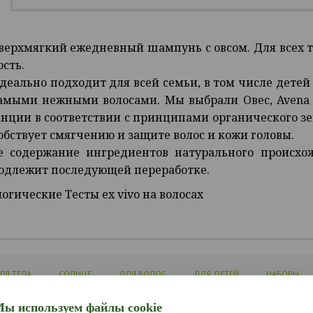
ерхмягкий ежедневный шампунь с овсом. Для всех тип
сть.
идеально подходит для всей семьи, в том числе детей 
амыми нежными волосами. Мы выбрали Овес, Avena s
нции в соответствии с принципами органического зе
собствует смягчению и защите волос и кожи головы.
 содержание ингредиентов натурального происхожде
одлежит последующей переработке.
огические Тесты ex vivo на волосах
ЛЯ ТЕЛА
СОЛНЦЕ
ДЛЯ ВОЛОС
ДЛЯ ДЕТЕЙ
НАБОРЫ
ы используем файлы cookie