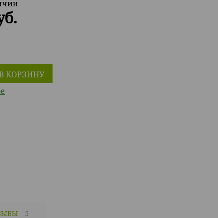
личии
уб.
В КОРЗИНУ
ое
ЗЫВЫ
5