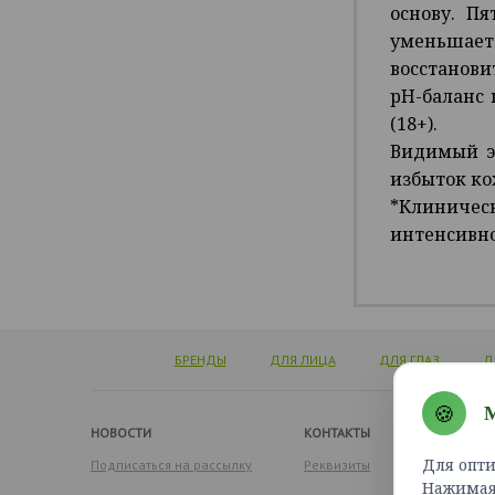
основу. П
уменьшает 
восстанови
pH-баланс 
(18+).
Видимый эф
избыток ко
*Клиничес
интенсивн
БРЕНДЫ
ДЛЯ ЛИЦА
ДЛЯ ГЛАЗ
Д
🍪
М
НОВОСТИ
КОНТАКТЫ
Для опти
Подписаться на рассылку
Реквизиты
Нажимая 