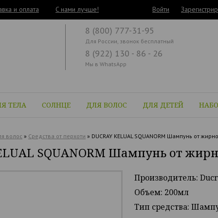
авка и оплата
C нами лучше!
Войти
Зарегистрир
8 (800) 777-31-95
Для России, звонок бесплатный
8 (922) 130 - 86 - 26
Мы в WhatsApp
Я ТЕЛА
СОЛНЦЕ
ДЛЯ ВОЛОС
ДЛЯ ДЕТЕЙ
НАБ
я волос
»
Средства от перхоти
»
DUCRAY KELUAL SQUANORM Шампунь от жирной
ELUAL SQUANORM Шампунь от жирно
Производитель: Ducr
Объем: 200мл
Тип средства: Шамп