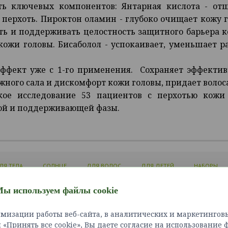
ять ключевых компонентов: Янтарная кислота - отш
перхоть. Пироктон оламин - глубоко очищает кожу г
ть и поддерживать целостность защитного барьера 
кожи головы. Бисаболол - успокаивает, уменьшает 
фект уже с 1-го применения. Сохраняет эффективн
жного сала и дискомфорт кожи головы, придает волоса
кое исследование 53 пациентов с перхотью кожи 
ой и поддерживающей фазы.
ЛЯ ТЕЛА
СОЛНЦЕ
ДЛЯ ВОЛОС
ДЛЯ ДЕТЕЙ
НАБОРЫ
ы используем файлы cookie
ЛИЧНЫЙ КАБИНЕТ
ИНФОРМАЦИЯ
СЛУЖБ
мизации работы веб-сайта, в аналитических и маркетинговы
Войти
Доставка и оплата
Связат
«Принять все cookie», Вы даете согласие на использование 
Зарегистрироваться
Как сделать заказ?
Карта 