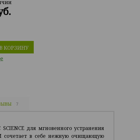
личии
уб.
В КОРЗИНУ
ое
ЗЫВЫ
7
 SCIENCE для мгновенного устранения
M сочетает в себе нежную очищающую