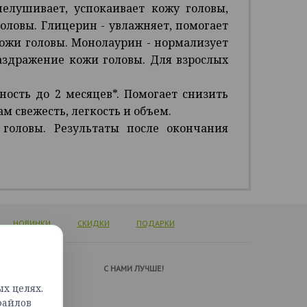
елушивает, успокаивает кожу головы,
оловы. Глицерин - увлажняет, помогает
кожи головы. Монолаурин - нормализует
раздражение кожи головы. Для взрослых
ость до 2 месяцев*. Помогает снизить
м свежесть, легкость и объем.
головы. Результаты после окончания
НОВИНКИ
СКИДКИ
ПОДАРКИ
А ПОДДЕРЖКИ
C НАМИ ЛУЧШЕ!
х целях.
ься с нами
файлов
сайта