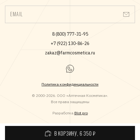
РЕСТРУКТУРИРУЮЩИЙ КОМПЛЕКС. Реактивирует
ALBA LEAF EXTRACT, PYRUS MALUS (APPLE) FRUIT EXTRACT,
синтез коллагена и эластина, увеличивает их
PLANKTONEXTRACT, ASCORBYL METHYLSILANOL PECTINATE,
EMAIL
функциональность, уплотняя кожу.
ACETYL TETRAPEPTIDE-9, METHYLPARABEN, PALMITOYL
ЭСЦИН. Способствует выведению избытков
TRIPEPTIDE-1,SODIUM METHYLPARABEN, SODIUM BISULFITE,
межклеточной жидкости из тканей.
SODIUM SULFITE, PENTYLENE GLYCOL, PALMITOYL
8 (800) 777-31-95
TETRAPEPTIDE-7,PROPYLPARABEN, ETHYLHEXYL.
Подходит для всех типов кожи.
+7 (922) 130-86-26
zakaz@farmcosmetica.ru
Политика конфиденциальности
© 2000-2026. ООО «Аптечная Косметика».
Все права защищены
Разработка
Blot.pro
В КОРЗИНУ
, 6 350 ₽