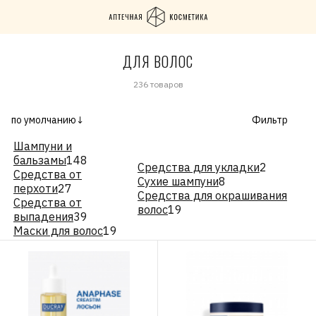
ДЛЯ ВОЛОС
236 товаров
по умолчанию↓
Фильтр
Шампуни и
бальзамы
148
Средства для укладки
2
Средства от
Сухие шампуни
8
перхоти
27
Средства для окрашивания
Средства от
волос
19
выпадения
39
Маски для волос
19