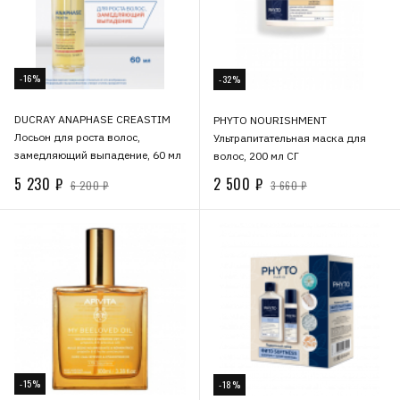
-16%
-32%
DUCRAY ANAPHASE CREASTIM
PHYTO NOURISHMENT
Лосьон для роста волос,
Ультрапитательная маска для
замедляющий выпадение, 60 мл
волос, 200 мл СГ
5 230 ₽
2 500 ₽
6 200 ₽
3 660 ₽
-15%
-18%