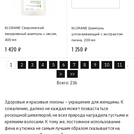
KLORANE Сверхмягкий
KLORANE Шампунь
ежедневный шампунь с овсом,
успокаивающий с экстрактом
400 мл
пиона, 200 мл
1 420 ₽
1 250 ₽
1
2
3
4
5
6
7
8
9
10
11
..
>
>>
Всего: 236
Здоровые и красивые локоны – украшение для женщины. К
сожалению, далеко не каждая может похвастаться
роскошной шевелюрой, не всех природа наградила густыми и
крепкими волосами. К тому же, постоянное использование
фена и утюжка не самым лучшим образом сказывается на