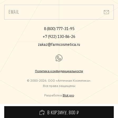
всех типов. Также представлены антивозрастные и
солнцезащитные средства и универсальное средство
EMAIL
очищения.
Средства, которые выпускают Лаборатории НОРЕВА
разрабатываются и производятся с соблюдением всех
8 (800) 777-31-95
требований, предъявляемых к фармацевтическим средствам
+7 (922) 130-86-26
под контролем дерматологов.
zakaz@farmcosmetica.ru
Политика конфиденциальности
© 2000-2026. ООО «Аптечная Косметика».
Все права защищены
Разработка
Blot.pro
В КОРЗИНУ
, 800 ₽