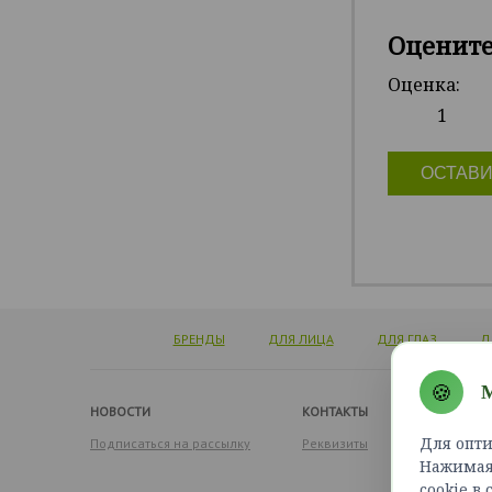
Оценит
Оценка:
1
ОСТАВИ
БРЕНДЫ
ДЛЯ ЛИЦА
ДЛЯ ГЛАЗ
Д
🍪
М
НОВОСТИ
КОНТАКТЫ
Для опти
Подписаться на рассылку
Реквизиты
Нажимая 
cookie в