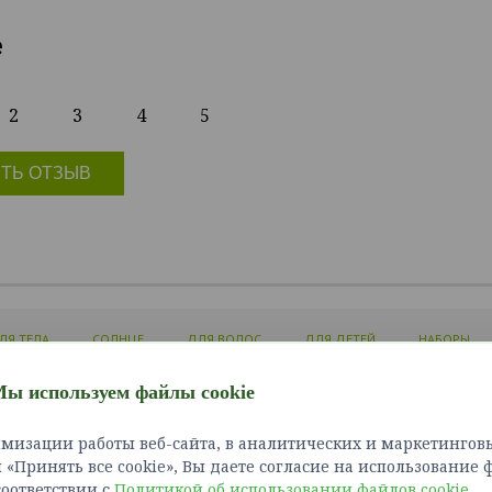
е
2
3
4
5
ТЬ ОТЗЫВ
ЛЯ ТЕЛА
СОЛНЦЕ
ДЛЯ ВОЛОС
ДЛЯ ДЕТЕЙ
НАБОРЫ
ы используем файлы cookie
ЛИЧНЫЙ КАБИНЕТ
ИНФОРМАЦИЯ
СЛУЖБ
мизации работы веб-сайта, в аналитических и маркетинговы
Войти
Доставка и оплата
Связат
«Принять все cookie», Вы даете согласие на использование 
Зарегистрироваться
Как сделать заказ?
Карта 
 соответствии с
Политикой об использовании файлов cookie
Политика конфиденциальности
.