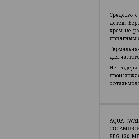
Средство 
детей. Бе
крем не ра
приятным 
Термальная
для частог
Не содерж
происхож
офтальмол
AQUA (WAT
COCAMIDOP
PEG-120, M