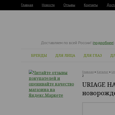
Главная
Новости
Отзывы
Контакты
Дост
Доставляем по всей России! (
подробнее
)
БРЕНДЫ
ДЛЯ ЛИЦА
ДЛЯ ГЛАЗ
ДЛ
Главная
»
Каталог
»
Ur
2
URIAGE Н
новорожде