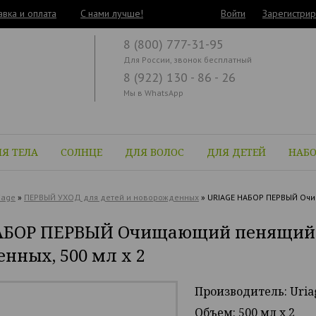
авка и оплата
C нами лучше!
Войти
Зарегистрир
8 (800) 777-31-95
Для России, звонок бесплатный
8 (922) 130 - 86 - 26
Мы в WhatsApp
Я ТЕЛА
СОЛНЦЕ
ДЛЯ ВОЛОС
ДЛЯ ДЕТЕЙ
НАБ
iage
»
ПЕРВЫЙ УХОД для детей и новорожденных
»
URIAGE НАБОР ПЕРВЫЙ Очи
АБОР ПЕРВЫЙ Очищающий пенящийся
нных, 500 мл х 2
Производитель: Uria
Объем: 500 мл х 2