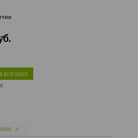
личии
уб.
В КОРЗИНУ
ое
ЗЫВЫ
0