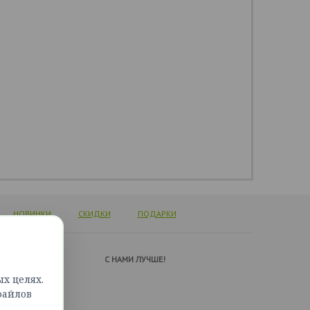
НОВИНКИ
СКИДКИ
ПОДАРКИ
А ПОДДЕРЖКИ
C НАМИ ЛУЧШЕ!
х целях.
ься с нами
файлов
сайта