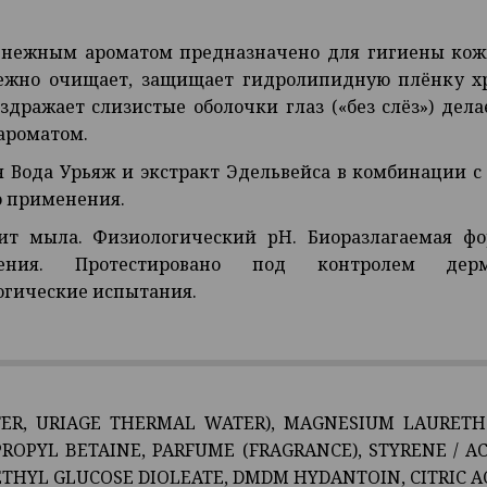
с нежным ароматом предназначено для гигиены кожи
режно очищает, защищает гидролипидную плёнку 
здражает слизистые оболочки глаз («без слёз») дел
ароматом.
 Вода Урьяж и экстракт Эдельвейса в комбинации 
о применения.
ит мыла. Физиологический pH. Биоразлагаемая фо
дения. Протестировано под контролем дер
огические испытания.
ER, URIAGE THERMAL WATER), MAGNESIUM LAURETH S
ROPYL BETAINE, PARFUME (FRAGRANCE), STYRENE / A
ETHYL GLUCOSE DIOLEATE, DMDM HYDANTOIN, CITRIC A