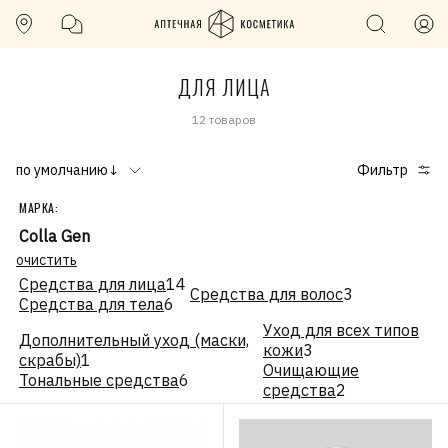
ДЛЯ ЛИЦА
12 товаров
по умолчанию↓
Фильтр
МАРКА:
Colla Gen
очистить
Средства для лица
14
Средства для волос
3
Средства для тела
6
Уход для всех типов
Дополнительный уход (маски,
кожи
3
скрабы)
1
Очищающие
Тональные средства
6
средства
2