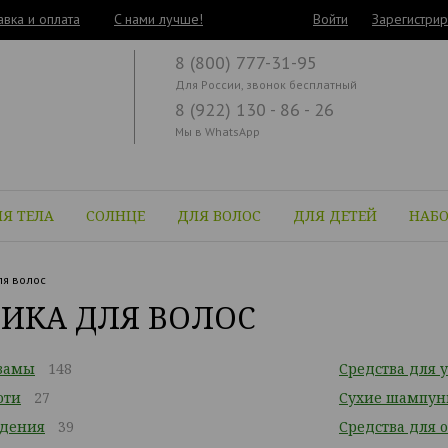
авка и оплата
C нами лучше!
Войти
Зарегистрир
8 (800) 777-31-95
Для России, звонок бесплатный
8 (922) 130 - 86 - 26
Мы в WhatsApp
Я ТЕЛА
СОЛНЦЕ
ДЛЯ ВОЛОС
ДЛЯ ДЕТЕЙ
НАБ
я волос
ИКА ДЛЯ ВОЛОС
замы
148
Средства для 
оти
27
Сухие шампун
адения
39
Средства для 