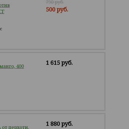
790 руб.
отив
500 руб.
СГ
с
1 615 руб.
манго, 400
1 880 руб.
от перхоти,