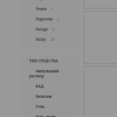
Teana
1
Topicrem
2
Uriage
6
Vichy
28
ТИП СРЕДСТВА
Ампульный
раствор
БАД
Бальзам
Гель
Гель-крем