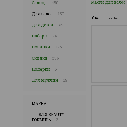
Маски для волос
Солнце
458
Для волос
457
Вид:
сетка
Для детей
76
Наборы
74
Новинки
125
Скидки
396
Подарки
3
Для мужчин
19
МАРКА
8.1.8 BEAUTY
FORMULA
3