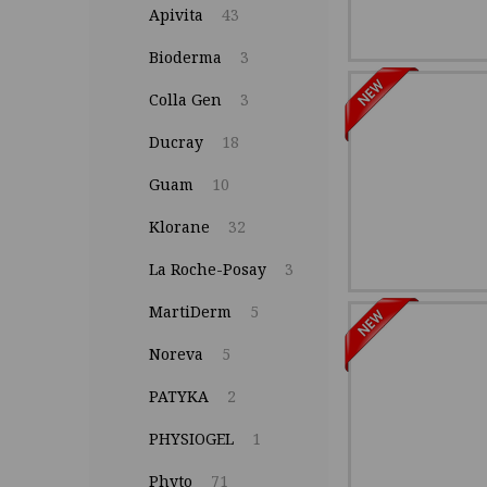
Apivita
43
Bioderma
3
Colla Gen
3
Ducray
18
Guam
10
Klorane
32
La Roche-Posay
3
MartiDerm
5
Noreva
5
PATYKA
2
PHYSIOGEL
1
Phyto
71