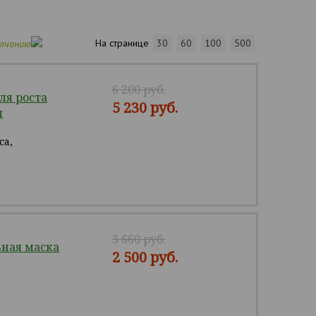
На странице
30
60
100
500
олчанию
6 200 руб.
ля роста
5 230 руб.
л
са,
3 660 руб.
ная маска
2 500 руб.