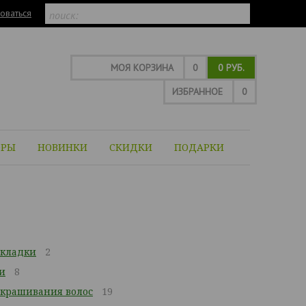
оваться
МОЯ КОРЗИНА
0
0 РУБ.
ИЗБРАННОЕ
0
ОРЫ
НОВИНКИ
СКИДКИ
ПОДАРКИ
укладки
2
и
8
окрашивания волос
19