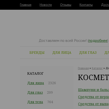
Главная
Новости
Отзывы
Контакты
Дост
Доставляем по всей России! (
подробнее
)
БРЕНДЫ
ДЛЯ ЛИЦА
ДЛЯ ГЛАЗ
ДЛ
Главная
»
Каталог
»
Дл
КАТАЛОГ
КОСМЕТ
Для лица
2326
Шампуни и баль
Для глаз
209
Средства от перх
Для тела
764
Средства от вып