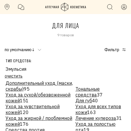
ДЛЯ ЛИЦА
9 товаров
по умолчанию↓
Фильтр
ТИП СРЕДСТВА:
Эмульсия
очистить
Дополнительный уход (маски,
скрабы)
95
Тональные
Уход за сухой/обезвоженной
средства
37
кожей
151
Для губ
40
Уход за чувствительной
Уход для всех типов
кожей
120
кожи
163
Уход за жирной / проблемной
Лечение купероза
31
кожей
176
Уход за полостью
Средства против
рта
19