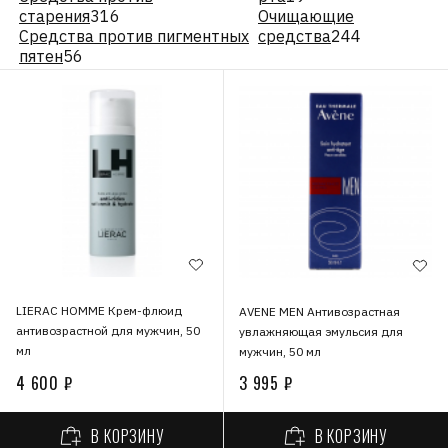
старения
316
Очищающие
Средства против пигментных
средства
244
пятен
56
LIERAC HOMME Крем-флюид
AVENE MEN Антивозрастная
антивозрастной для мужчин, 50
увлажняющая эмульсия для
мл
мужчин, 50 мл
4 600 ₽
3 995 ₽
В КОРЗИНУ
В КОРЗИНУ