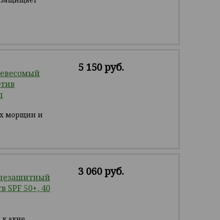
5 150 руб.
Невесомый
отив
л
ых морщин и
3 060 руб.
нцезащитный
 SPF 50+, 40
 к акне