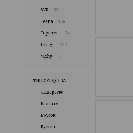
SVR
60
Teana
138
Topicrem
34
Uriage
105
Vichy
57
ТИП СРЕДСТВА
Cыворотка
Бальзам
Брусок
Бустер