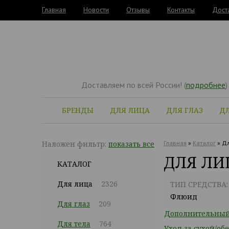
Главная
Новости
Отзывы
Контакты
Дост
Доставляем по всей России! (
подробнее
)
БРЕНДЫ
ДЛЯ ЛИЦА
ДЛЯ ГЛАЗ
ДЛ
Наложен фильтр:
показать все
Главная
»
Каталог
»
Дл
ДЛЯ ЛИ
КАТАЛОГ
Для лица
2326
ТИП СРЕДСТВА:
Флюид
Для глаз
209
Дополнительный 
Для тела
764
Уход за сухой/о