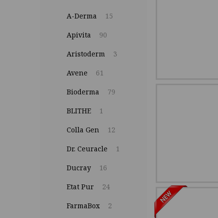
A-Derma
15
Apivita
90
Aristoderm
3
Avene
61
Bioderma
79
BLITHE
1
Colla Gen
12
Dr. Ceuracle
1
Ducray
16
Etat Pur
24
FarmaBox
2