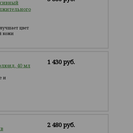
нсивный
лжительного
улучшает цвет
й кожи
1 430 руб.
люид, 40 мл
е и
2 480 руб.
ив