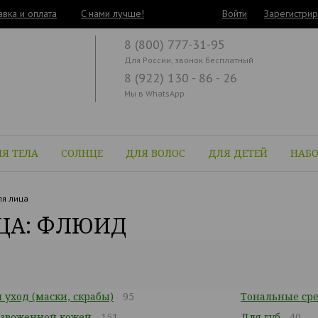
авка и оплата
C нами лучше!
Войти
Зарегистрир
8 (800) 777-31-95
Для России, звонок бесплатный
8 (922) 130 - 86 - 26
Мы в WhatsApp
Я ТЕЛА
СОЛНЦЕ
ДЛЯ ВОЛОС
ДЛЯ ДЕТЕЙ
НАБ
я лица
ЦА: ФЛЮИД
уход (маски, скрабы)
95
Тональные сре
безвоженной кожей
151
Для губ
40