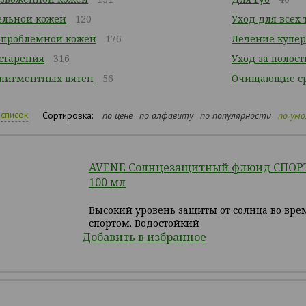
тельной кожей
120
Уход для всех
/ проблемной кожей
176
Лечение купер
 старения
316
Уход за полост
 пигментных пятен
56
Очищающие ср
список
Сортировка:
по цене
по алфавиту
по популярности
по ум
AVENE Солнцезащитный флюид СПОРТ 
100 мл
Высокий уровень защиты от солнца во вре
спортом. Водостойкий
Добавить в избранное