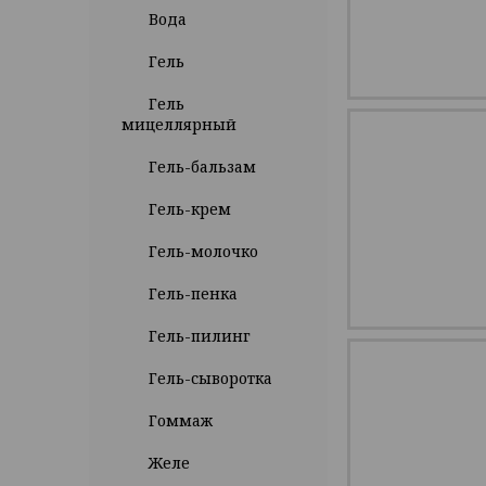
Вода
Гель
Гель
мицеллярный
Гель-бальзам
Гель-крем
Гель-молочко
Гель-пенка
Гель-пилинг
Гель-сыворотка
Гоммаж
Желе