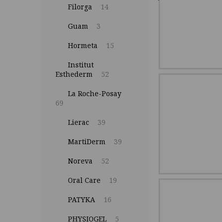
Filorga
14
Guam
3
Hormeta
15
Institut
Esthederm
52
La Roche-Posay
69
Lierac
39
MartiDerm
39
Noreva
52
Oral Care
19
PATYKA
16
PHYSIOGEL
5