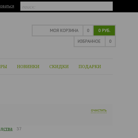
оваться
МОЯ КОРЗИНА
0
0 РУБ.
ИЗБРАННОЕ
0
ОРЫ
НОВИНКИ
СКИДКИ
ПОДАРКИ
очистить
дства
37