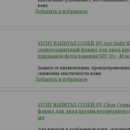
кожу
Добавить в избранное
VICHY КАПИТАЛ СОЛЕЙ UV-Age Daily 
солнцезащитный флюид для лица пр
признаков фотостарения SPF 50+, 40 м
Защита от пигментации, преждевременн
снижения эластичности кожи
Добавить в избранное
VICHY КАПИТАЛ СОЛЕЙ UV-Clear Сол
флюид для лица против несовершенств
мл
Для жирной и проблемной кожи, склонной