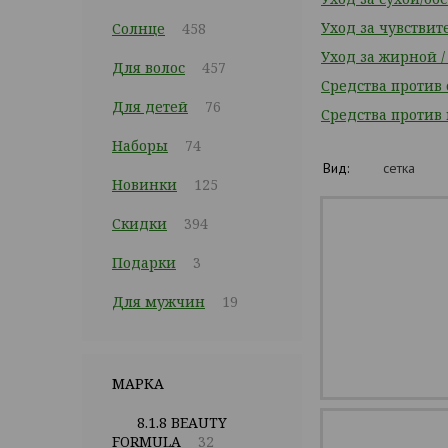
Уход за чувстви
Солнце
458
Уход за жирной 
Для волос
457
Средства против
Для детей
76
Средства против
Наборы
74
Вид:
сетка
Новинки
125
Скидки
394
Подарки
3
Для мужчин
19
МАРКА
8.1.8 BEAUTY
FORMULA
32