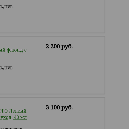
A/UVB.
2 200 руб.
й флюид с
A/UVB.
3 100 руб.
РГО Легкий
ход, 40 мл
, защищает