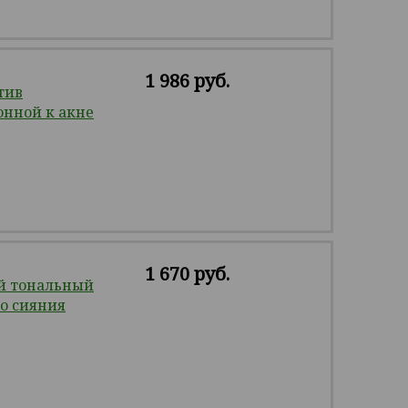
1 986 руб.
тив
онной к акне
1 670 руб.
й тональный
о сияния