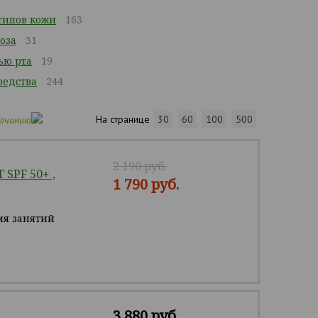
 типов кожи
163
оза
31
ью рта
19
едства
244
На странице
30
60
100
500
олчанию
2 190 руб.
SPF 50+ ,
1 790 руб.
мя занятий
3 880 руб.