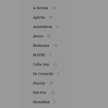
A-Derma
15
Apivita
89
Aristoderm
3
Avene
61
Bioderma
79
BLITHE
1
Colla Gen
12
Dr. Ceuracle
1
Ducray
16
Etat Pur
24
FarmaBox
2