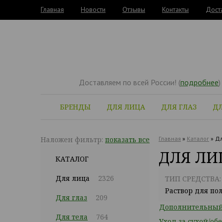
Главная
Новости
Отзывы
Контакты
Дост
Доставляем по всей России! (
подробнее
)
БРЕНДЫ
ДЛЯ ЛИЦА
ДЛЯ ГЛАЗ
ДЛ
Наложен фильтр:
показать все
Главная
»
Каталог
»
Дл
ДЛЯ ЛИ
КАТАЛОГ
Для лица
2326
ТИП СРЕДСТВА:
Раствор для по
Для глаз
209
Дополнительный 
Для тела
764
Уход за сухой/о