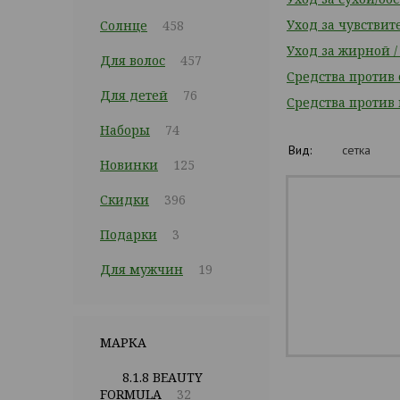
Уход за чувстви
Солнце
458
Уход за жирной 
Для волос
457
Средства против
Для детей
76
Средства против
Наборы
74
Вид:
сетка
Новинки
125
Скидки
396
Подарки
3
Для мужчин
19
МАРКА
8.1.8 BEAUTY
FORMULA
32