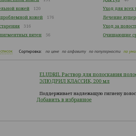
тельной кожей
120
Уход для всех
/ проблемной кожей
176
Лечение купер
 старения
316
Уход за полост
 пигментных пятен
56
Очищающие ср
список
Сортировка:
по цене
по алфавиту
по популярности
по ум
ELUDRIL Раствор для полоскания поло
ЭЛЮДРИЛ КЛАССИК, 200 мл
Поддерживает надлежащую гигиену полост
Добавить в избранное