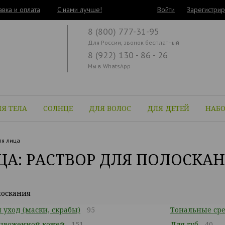
авка и оплата
C нами лучше!
Войти
Зарегистрир
8 (800) 777-31-95
Для России, звонок бесплатный
8 (922) 130 - 86 - 26
Мы в WhatsApp
Я ТЕЛА
СОЛНЦЕ
ДЛЯ ВОЛОС
ДЛЯ ДЕТЕЙ
НАБ
я лица
ЦА: РАСТВОР ДЛЯ ПОЛОСКА
лоскания
уход (маски, скрабы)
95
Тональные сре
безвоженной кожей
151
Для губ
40