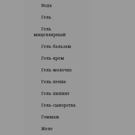
Вода
Гель
Гель
мицеллярный
Гель-бальзам
Гель-крем
Гель-молочко
Гель-пенка
Гель-пилинг
Гель-сыворотка
Гоммаж
Желе