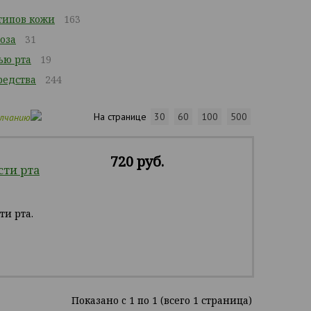
 типов кожи
163
оза
31
ью рта
19
едства
244
На странице
30
60
100
500
олчанию
720 руб.
сти рта
и рта.
Показано c 1 по 1 (всего 1 страница)