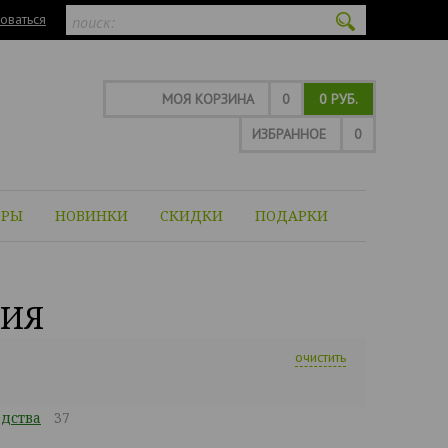
оваться
МОЯ КОРЗИНА
0
0 РУБ.
ИЗБРАННОЕ
0
ОРЫ
НОВИНКИ
СКИДКИ
ПОДАРКИ
НИЯ
очистить
дства
37