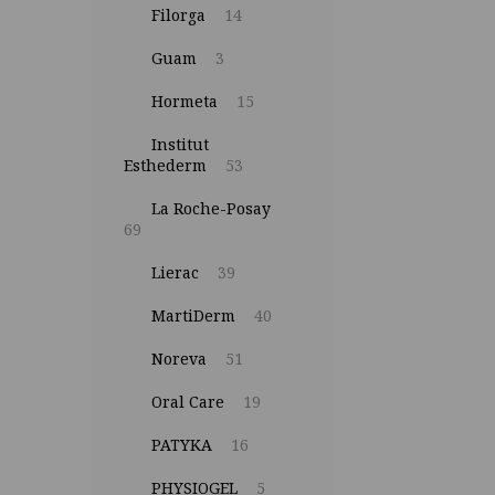
Filorga
14
Guam
3
Hormeta
15
Institut
Esthederm
53
La Roche-Posay
69
Lierac
39
MartiDerm
40
Noreva
51
Oral Care
19
PATYKA
16
PHYSIOGEL
5