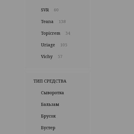
SVR
60
Teana
138
Topicrem
34
Uriage
105
Vichy
57
ТИП СРЕДСТВА
Cыворотка
Бальзам
Брусок
Бустер