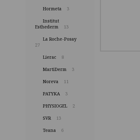
Hormeta
3
Institut
Esthederm
13
La Roche-Posay
27
Lierac
8
MartiDerm
3
Noreva
11
PATYKA
3
PHYSIOGEL
2
SVR
13
Teana
6