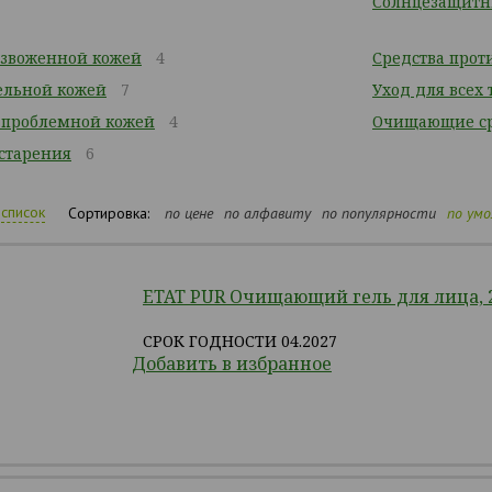
Солнцезащитн
безвоженной кожей
4
Средства прот
тельной кожей
7
Уход для всех
/ проблемной кожей
4
Очищающие ср
 старения
6
список
Сортировка:
по цене
по алфавиту
по популярности
по ум
ETAT PUR Очищающий гель для лица, 
СРОК ГОДНОСТИ 04.2027
Добавить в избранное