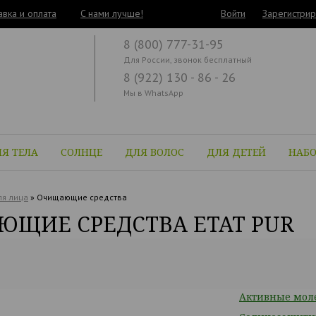
авка и оплата
C нами лучше!
Войти
Зарегистрир
8 (800) 777-31-95
Для России, звонок бесплатный
8 (922) 130 - 86 - 26
Мы в WhatsApp
Я ТЕЛА
СОЛНЦЕ
ДЛЯ ВОЛОС
ДЛЯ ДЕТЕЙ
НАБ
я лица
»
Очищающие средства
ЩИЕ СРЕДСТВА ETAT PUR
Активные мол