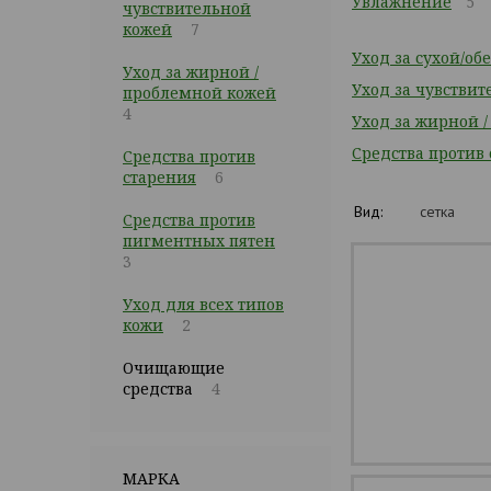
Увлажнение
5
чувствительной
кожей
7
Уход за сухой/о
Уход за жирной /
Уход за чувстви
проблемной кожей
4
Уход за жирной 
Средства против
Средства против
старения
6
Вид:
сетка
Средства против
пигментных пятен
3
Уход для всех типов
кожи
2
Очищающие
средства
4
МАРКА