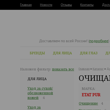
Главная
Новости
Отзывы
Контакты
Дост
Доставляем по всей России! (
подробнее
)
БРЕНДЫ
ДЛЯ ЛИЦА
ДЛЯ ГЛАЗ
ДЛ
Наложен фильтр:
показать все
Главная
»
Каталог
»
Дл
ОЧИЩАЮ
ДЛЯ ЛИЦА
Уход за сухой/
МАРКА:
обезвоженной
ETAT PUR
кожей
4
Очищение
4
Уход за