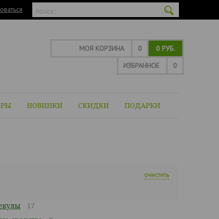
оваться
МОЯ КОРЗИНА
0
0 РУБ.
ИЗБРАННОЕ
0
ОРЫ
НОВИНКИ
СКИДКИ
ПОДАРКИ
очистить
екулы
17