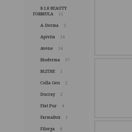
8.1.8 BEAUTY
FORMULA
11
A-Derma
2
Apivita
14
Avene
14
Bioderma
37
BLITHE
1
Colla Gen
2
Ducray
2
Etat Pur
4
FarmaBox
1
Filorga
4