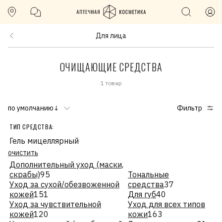
Для лица
ОЧИЩАЮЩИЕ СРЕДСТВА
1 товар
по умолчанию↓
Фильтр
ТИП СРЕДСТВА:
Гель мицеллярный
очистить
Дополнительный уход (маски,
скрабы)
95
Тональные
Уход за сухой/обезвоженной
средства
37
кожей
151
Для губ
40
Уход за чувствительной
Уход для всех типов
кожей
120
кожи
163