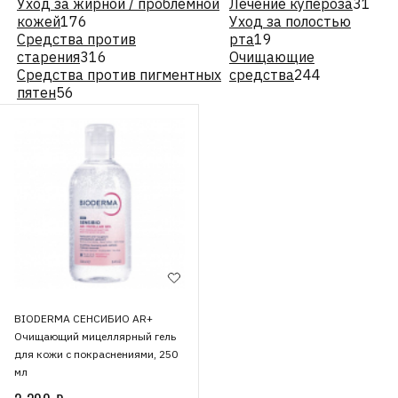
Уход за жирной / проблемной
Лечение купероза
31
кожей
176
Уход за полостью
Средства против
рта
19
старения
316
Очищающие
Средства против пигментных
средства
244
пятен
56
BIODERMA СЕНСИБИО AR+
Очищающий мицеллярный гель
для кожи с покраснениями, 250
мл