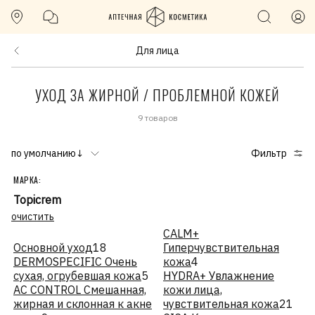
Для лица
УХОД ЗА ЖИРНОЙ / ПРОБЛЕМНОЙ КОЖЕЙ
9 товаров
по умолчанию↓
Фильтр
МАРКА:
Topicrem
очистить
CALM+
Основной уход
18
Гиперчувствительная
DERMOSPECIFIC Очень
кожа
4
сухая, огрубевшая кожа
5
HYDRA+ Увлажнение
АС CONTROL Смешанная,
кожи лица,
жирная и склонная к акне
чувствительная кожа
21