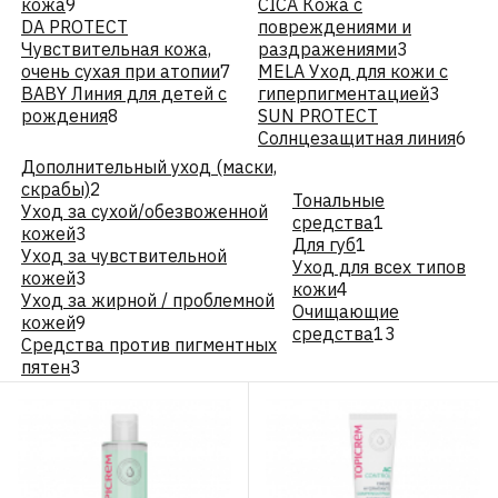
кожа
9
CICA Кожа с
DA PROTECT
повреждениями и
Чувствительная кожа,
раздражениями
3
очень сухая при атопии
7
MELA Уход для кожи с
BABY Линия для детей с
гиперпигментацией
3
рождения
8
SUN PROTECT
Солнцезащитная линия
6
Дополнительный уход (маски,
скрабы)
2
Тональные
Уход за сухой/обезвоженной
средства
1
кожей
3
Для губ
1
Уход за чувствительной
Уход для всех типов
кожей
3
кожи
4
Уход за жирной / проблемной
Очищающие
кожей
9
средства
13
Средства против пигментных
пятен
3