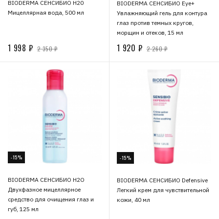
BIODERMA СЕНСИБИО Н20
BIODERMA СЕНСИБИО Eye+
Мицеллярная вода, 500 мл
Увлажняющий гель для контура
глаз против темных кругов,
морщин и отеков, 15 мл
1 998 ₽
1 920 ₽
2 350 ₽
2 260 ₽
-15%
-15%
BIODERMA СЕНСИБИО H2O
BIODERMA СЕНСИБИО Defensive
Двухфазное мицеллярное
Легкий крем для чувствительной
средство для очищения глаз и
кожи, 40 мл
губ, 125 мл