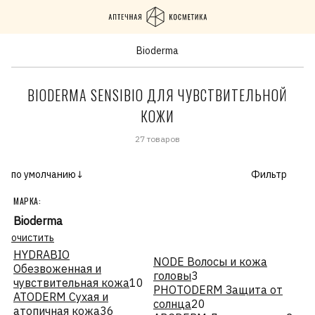
Bioderma
BIODERMA SENSIBIO ДЛЯ ЧУВСТВИТЕЛЬНОЙ
КОЖИ
27 товаров
по умолчанию↓
Фильтр
МАРКА:
Bioderma
очистить
HYDRABIO
NODE Волосы и кожа
Обезвоженная и
головы
3
чувствительная кожа
10
PHOTODERM Защита от
ATODERM Сухая и
солнца
20
атопичная кожа
36