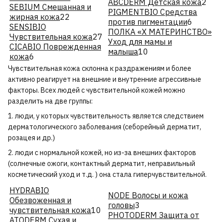
ABCDERM Детская кожа
2
SEBIUM Смешанная и
PIGMENTBIO Средства
жирная кожа
22
против пигментации
6
SENSIBIO
ПОЛКА «Х МАТЕРИНСТВО»
Чувствительная кожа
27
Уход для мамы и
CICABIO Поврежденная
малыша
10
кожа
6
Чувствительная кожа склонна к раздражениям и более
активно реагирует на внешние и внутренние агрессивные
факторы. Всех людей с чувствительной кожей можно
разделить на две группы:
1. люди, у которых чувствительность является следствием
дерматологического заболевания (себорейный дерматит,
розацея и др.)
2. люди с нормальной кожей, но из-за внешних факторов
(солнечные ожоги, контактный дерматит, неправильный
косметический уход и т.д. ) она стала гиперчувствительной.
HYDRABIO
NODE Волосы и кожа
Обезвоженная и
головы
3
чувствительная кожа
10
PHOTODERM Защита от
ATODERM Сухая и