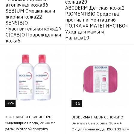
солнца
20
атопичная кожа
36
ABCDERM Детская кожа
2
SEBIUM Смешанная и
PIGMENTBIO Средства
жирная кожа
22
против пигментации
6
SENSIBIO
ПОЛКА «Х МАТЕРИНСТВО»
Чувствительная кожа
27
Уход для мамы и
CICABIO Поврежденная
малыша
10
кожа
6
-25%
-16%
BIODERMA СЕНСИБИО Н20
BIODERMA НАБОР СЕНСИБИО
Мицеллярная вода, 2х500 мл
Defensive Сыворотка, 30 мл +
(50% на второй продукт)
Мицеллярная вода H2O, 100 мл +