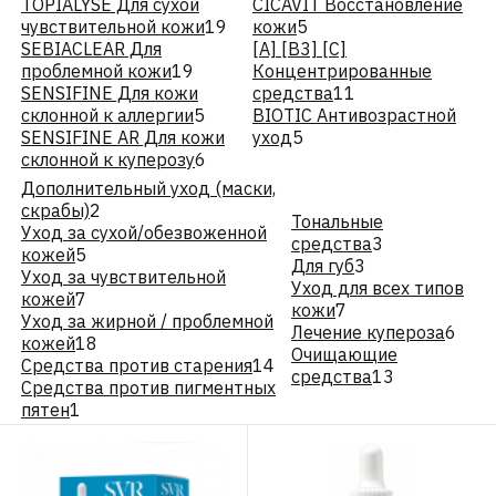
TOPIALYSE Для сухой
CICAVIT Восстановление
чувствительной кожи
19
кожи
5
SEBIACLEAR Для
[A] [B3] [C]
проблемной кожи
19
Концентрированные
SENSIFINE Для кожи
средства
11
склонной к аллергии
5
BIOTIC Антивозрастной
SENSIFINE AR Для кожи
уход
5
склонной к куперозу
6
Дополнительный уход (маски,
скрабы)
2
Тональные
Уход за сухой/обезвоженной
средства
3
кожей
5
Для губ
3
Уход за чувствительной
Уход для всех типов
кожей
7
кожи
7
Уход за жирной / проблемной
Лечение купероза
6
кожей
18
Очищающие
Средства против старения
14
средства
13
Средства против пигментных
пятен
1