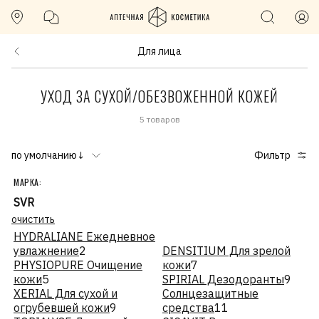
Для лица
УХОД ЗА СУХОЙ/ОБЕЗВОЖЕННОЙ КОЖЕЙ
5 товаров
по умолчанию↓
Фильтр
МАРКА:
SVR
очистить
HYDRALIANE Ежедневное
увлажнение
2
DENSITIUM Для зрелой
PHYSIOPURE Очищение
кожи
7
кожи
5
SPIRIAL Дезодоранты
9
XERIAL Для сухой и
Солнцезащитные
огрубевшей кожи
9
средства
11