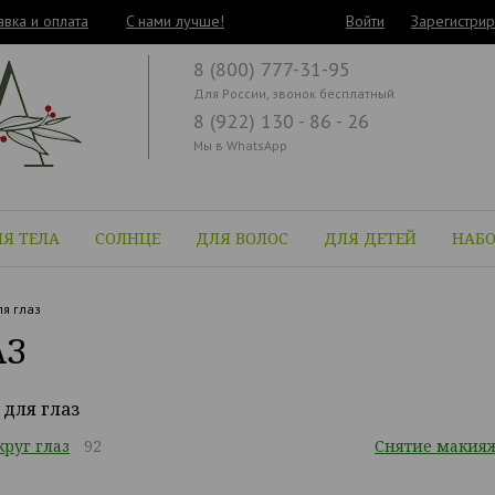
авка и оплата
C нами лучше!
Войти
Зарегистрир
8 (800) 777-31-95
Для России, звонок бесплатный
8 (922) 130 - 86 - 26
Мы в WhatsApp
Я ТЕЛА
СОЛНЦЕ
ДЛЯ ВОЛОС
ДЛЯ ДЕТЕЙ
НАБ
я глаз
АЗ
для глаз
круг глаз
92
Снятие макияж