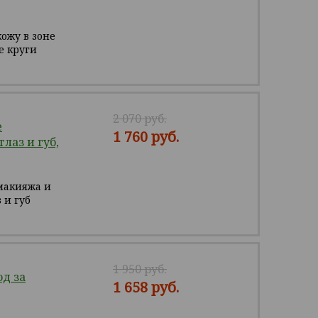
ожу в зоне
е круги
2 070 руб.
е
1 760 руб.
лаз и губ,
макияжа и
 и губ
1 950 руб.
д за
1 658 руб.