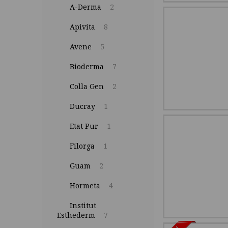
A-Derma
2
Apivita
8
Avene
5
Bioderma
7
Colla Gen
2
Ducray
1
Etat Pur
1
Filorga
1
Guam
2
Hormeta
4
Institut
Esthederm
7