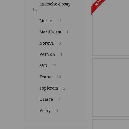
La Roche-Posay
13
Lierac
11
MartiDerm
1
Noreva
3
PATYKA
1
SVR
12
Teana
10
Topicrem
2
Uriage
7
Vichy
6