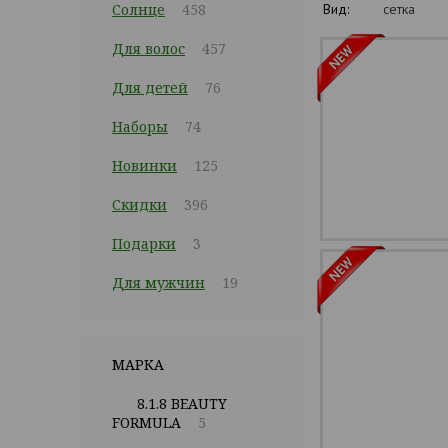
Солнце
458
Вид:
сетка
Для волос
457
Для детей
76
Наборы
74
Новинки
125
Скидки
396
Подарки
3
Для мужчин
19
МАРКА
8.1.8 BEAUTY
FORMULA
5