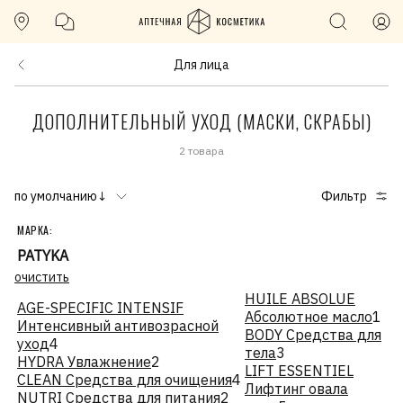
Для лица
ДОПОЛНИТЕЛЬНЫЙ УХОД (МАСКИ, СКРАБЫ)
2 товара
по умолчанию↓
Фильтр
МАРКА:
PATYKA
очистить
HUILE ABSOLUE
AGE-SPECIFIC INTENSIF
Абсолютное масло
1
Интенсивный антивозрасной
BODY Средства для
уход
4
тела
3
HYDRA Увлажнение
2
LIFT ESSENTIEL
CLEAN Средства для очищения
4
Лифтинг овала
NUTRI Средства для питания
2