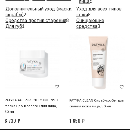
лица
5
Дополнительный уход (маски,
Уход для всех типов
скрабы)
2
кожи
8
Средства против старения
8
Очищающие
Для губ
1
средства
3
PATYKA AGE-SPECIFIC INTENSIF
PATYKA CLEAN Скраб-сорбет для
Маска Про-Коллаген для лица,
сияния кожи лица, 50 мл
50 мл
6 730 ₽
1 650 ₽