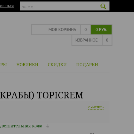
оваться
МОЯ КОРЗИНА
0
0 РУБ.
ИЗБРАННОЕ
0
ОРЫ
НОВИНКИ
СКИДКИ
ПОДАРКИ
КРАБЫ) TOPICREM
очистить
вствительная кожа
4