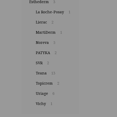
Esthederm
3
La Roche-Posay
1
Lierac
2
MartiDerm
1
Noreva
5
PATYKA
2
SVR
2
Teana
13
Topicrem
2
Uriage
6
Vichy
1