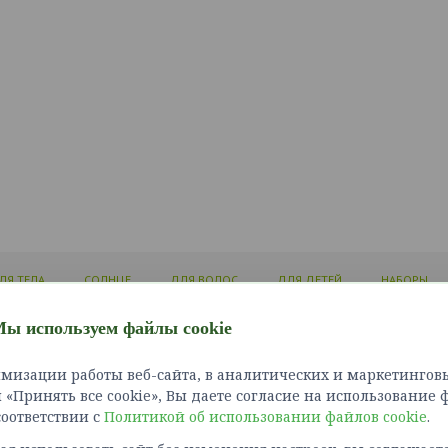
ЛЯ ТЕЛА
СОЛНЦЕ
ДЛЯ ВОЛОС
ДЛЯ ДЕТЕЙ
НАБОРЫ
ы используем файлы cookie
ЛИЧНЫЙ КАБИНЕТ
ИНФОРМАЦИЯ
СЛУЖБ
мизации работы веб-сайта, в аналитических и маркетинговы
Войти
Доставка и оплата
Связат
«Принять все cookie», Вы даете согласие на использование 
Зарегистрироваться
Как сделать заказ?
Карта 
 соответствии с
Политикой об использовании файлов cookie
Политика конфиденциальности
.
Возврат товара