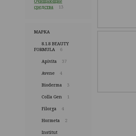
Очищающие
средства
13
МАРКА
8.1.8 BEAUTY
FORMULA
6
Apivita
37
Avene
4
Bioderma
3
Colla Gen
1
Filorga
4
Hormeta
2
Institut