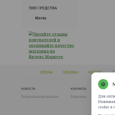
ТИП СРЕДСТВА
Маска
БРЕНДЫ
ДЛЯ ЛИЦА
ДЛЯ ГЛАЗ
Д
🍪
М
НОВОСТИ
КОНТАКТЫ
Для опти
Подписаться на рассылку
Реквизиты
Нажимая 
cookie в