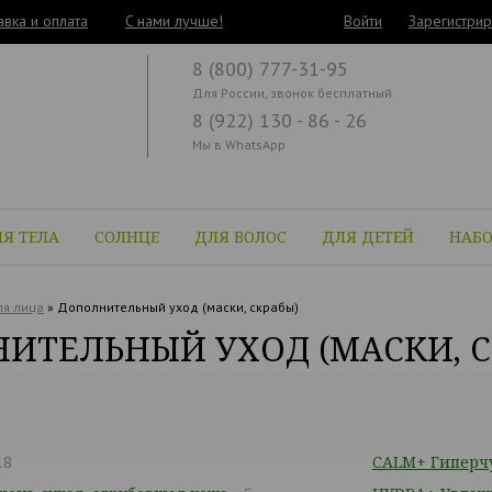
авка и оплата
C нами лучше!
Войти
Зарегистрир
8 (800) 777-31-95
Для России, звонок бесплатный
8 (922) 130 - 86 - 26
Мы в WhatsApp
Я ТЕЛА
СОЛНЦЕ
ДЛЯ ВОЛОС
ДЛЯ ДЕТЕЙ
НАБ
я лица
»
Дополнительный уход (маски, скрабы)
ИТЕЛЬНЫЙ УХОД (МАСКИ, С
18
CALM+ Гиперчу