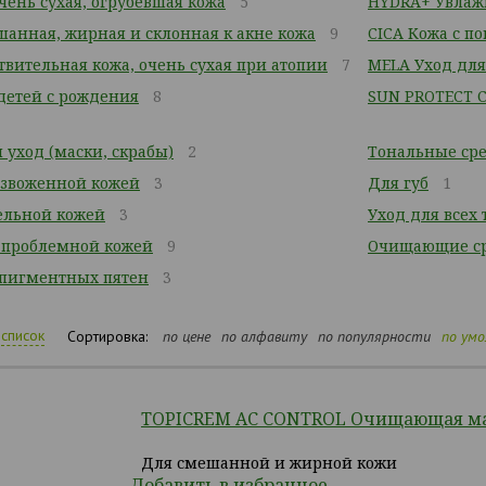
чень сухая, огрубевшая кожа
5
HYDRA+ Увлажн
анная, жирная и склонная к акне кожа
9
CICA Кожа с 
твительная кожа, очень сухая при атопии
7
MELA Уход для
детей с рождения
8
SUN PROTECT 
уход (маски, скрабы)
2
Тональные сре
безвоженной кожей
3
Для губ
1
тельной кожей
3
Уход для всех
/ проблемной кожей
9
Очищающие ср
 пигментных пятен
3
список
Сортировка:
по цене
по алфавиту
по популярности
по ум
TOPICREM АС CONTROL Очищающая мас
Для смешанной и жирной кожи
Добавить в избранное