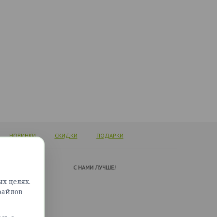
НОВИНКИ
СКИДКИ
ПОДАРКИ
А ПОДДЕРЖКИ
C НАМИ ЛУЧШЕ!
х целях.
ься с нами
файлов
сайта