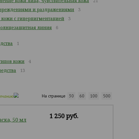
ение кожи лица, чувствительная кожа
21
повреждениями и раздражениями
3
 кожи с гиперпигментацией
3
Солнцезащитная линия
6
дства
1
 типов кожи
4
едства
13
На странице
30
60
100
500
олчанию
1 250 руб.
ка, 50 мл