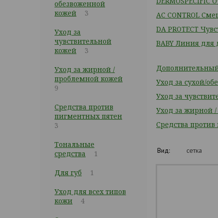
DERMOSPECIFIC О
обезвоженной
кожей
3
АС CONTROL Смеш
DA PROTECT Чувс
Уход за
чувствительной
BABY Линия для 
кожей
3
Дополнительный 
Уход за жирной /
проблемной кожей
Уход за сухой/о
9
Уход за чувстви
Средства против
Уход за жирной 
пигментных пятен
Средства против
3
Тональные
Вид:
сетка
средства
1
Для губ
1
Уход для всех типов
кожи
4