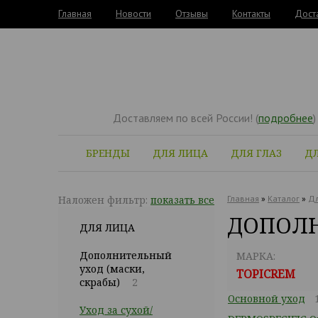
Главная
Новости
Отзывы
Контакты
Дост
Доставляем по всей России! (
подробнее
)
БРЕНДЫ
ДЛЯ ЛИЦА
ДЛЯ ГЛАЗ
ДЛ
Наложен фильтр:
показать все
Главная
»
Каталог
»
Дл
ДОПОЛН
ДЛЯ ЛИЦА
Дополнительный
МАРКА:
уход (маски,
TOPICREM
скрабы)
2
Основной уход
Уход за сухой/