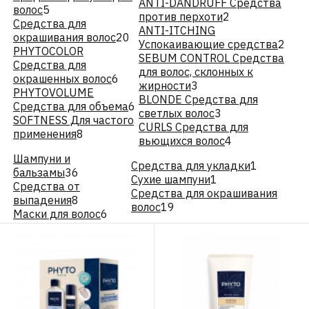
ANTI-DANDRUFF Средства
волос
5
против перхоти
2
Средства для
ANTI-ITCHING
окрашивания волос
20
Успокаивающие средства
2
PHYTOCOLOR
SEBUM CONTROL Средства
Средства для
для волос, склонных к
окрашенных волос
6
жирности
3
PHYTOVOLUME
BLONDE Средства для
Средства для объема
6
светлых волос
3
SOFTNESS Для частого
CURLS Средства для
применения
8
вьющихся волос
4
Шампуни и
Средства для укладки
1
бальзамы
36
Сухие шампуни
1
Средства от
Средства для окрашивания
выпадения
8
волос
19
Маски для волос
6