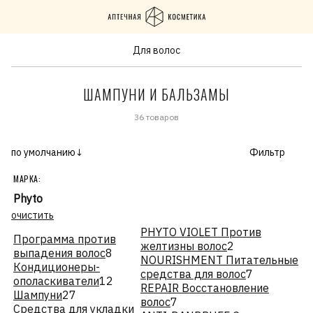
Для волос
ШАМПУНИ И БАЛЬЗАМЫ
36 товаров
по умолчанию↓
Фильтр
МАРКА:
Phyto
очистить
PHYTO VIOLET Против
Программа против
желтизны волос
2
выпадения волос
8
NOURISHMENT Питательные
Кондиционеры-
средства для волос
7
ополаскиватели
12
REPAIR Восстановление
Шампуни
27
волос
7
Средства для укладки