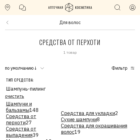
Для волос
СРЕДСТВА ОТ ПЕРХОТИ
1 товар
по умолчанию↓
Фильтр
ТИП СРЕДСТВА:
Шампунь-пилинг
очистить
Шампуни и
бальзамы
148
Средства для укладки
2
Средства от
Сухие шампуни
8
перхоти
27
Средства для окрашивания
Средства от
волос
19
выпадения
39