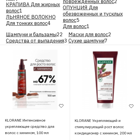
поврежденных волос
2
КРАПИВА Для жирных
ОПУНЦИЯ Для
волос
1
обезвоженных и тусклых
ЛЬНЯНОЕ ВОЛОКНО
волос
5
Для тонких волос
4
Для волос
1
Шампуни и бальзамы
22
Маски для волос
2
Средства от выпадения
3
Сухие шампуни
7
KLORANE Интенсивное
KLORANE Укрепляющий и
укрепляющее средство для
стимулирующий рост волос
волос с хинином, 100 мл
кондиционер с хинином, 200 мл