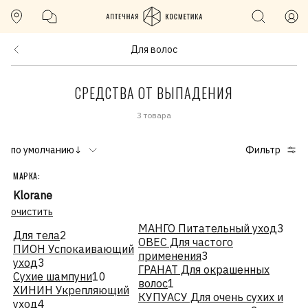
Для волос
СРЕДСТВА ОТ ВЫПАДЕНИЯ
3 товара
по умолчанию↓
Фильтр
МАРКА:
Klorane
очистить
МАНГО Питательный уход
3
Для тела
2
ОВЕС Для частого
ПИОН Успокаивающий
применения
3
уход
3
ГРАНАТ Для окрашенных
Сухие шампуни
10
волос
1
ХИНИН Укрепляющий
КУПУАСУ Для очень сухих и
уход
4