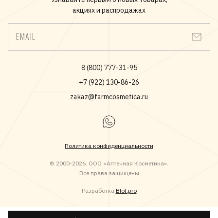
Для достижения максимальной эффективности важно
на корни волос, кожу головы и волокно волоса, помогая
акциях и распродажах
использовать 1 монодозу целиком за одно применение.
эффективно бороться с выпадением волос.
EMAIL
8 (800) 777-31-95
+7 (922) 130-86-26
zakaz@farmcosmetica.ru
Политика конфиденциальности
© 2000-2026. ООО «Аптечная Косметика».
Все права защищены
Разработка
Blot.pro