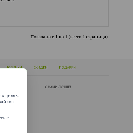
Показано c 1 по 1 (всего 1 страница)
НОВИНКИ
СКИДКИ
ПОДАРКИ
А ПОДДЕРЖКИ
C НАМИ ЛУЧШЕ!
х целях.
ься с нами
файлов
сайта
сь с