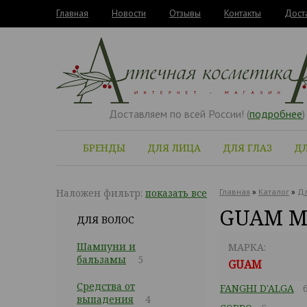
Главная
Новости
Отзывы
Контакты
Дост
Доставляем по всей России! (
подробнее
)
БРЕНДЫ
ДЛЯ ЛИЦА
ДЛЯ ГЛАЗ
ДЛ
Наложен фильтр:
показать все
Главная
»
Каталог
»
Дл
GUAM М
ДЛЯ ВОЛОС
Шампуни и
МАРКА:
бальзамы
5
GUAM
Средства от
FANGHI D'ALGA
выпадения
4