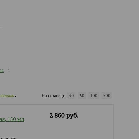
5
ос
1
олчанию
На странице
30
60
100
500
2 860 руб.
я, 150 мл
легчает