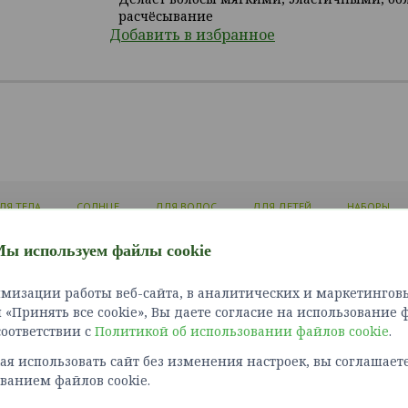
расчёсывание
Добавить в избранное
ЛЯ ТЕЛА
СОЛНЦЕ
ДЛЯ ВОЛОС
ДЛЯ ДЕТЕЙ
НАБОРЫ
ы используем файлы cookie
ЛИЧНЫЙ КАБИНЕТ
ИНФОРМАЦИЯ
СЛУЖБ
мизации работы веб-сайта, в аналитических и маркетинговы
Войти
Доставка и оплата
Связат
«Принять все cookie», Вы даете согласие на использование 
Зарегистрироваться
Как сделать заказ?
Карта 
 соответствии с
Политикой об использовании файлов cookie
Политика конфиденциальности
.
Возврат товара
я использовать сайт без изменения настроек, вы соглашаете
Правила оплаты картами
ванием файлов cookie.
Обработка персональных
данных