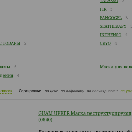
TALASSO
2
FIR
3
FANGOGEL
3
SEATHERAPY
INTHENSO
4
Е ТОВАРЫ
2
CRYO
4
замы
5
Маски для вол
адения
4
список
Сортировка:
по цене
по алфавиту
по популярности
по ум
GUAM UPKER Маска реструктурирующа
(0640)
Делает волосы мягкими, эластичными, об