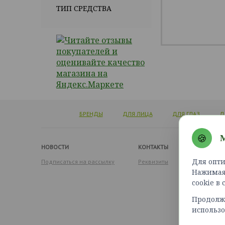
ТИП СРЕДСТВА
БРЕНДЫ
ДЛЯ ЛИЦА
ДЛЯ ГЛАЗ
Д
🍪
М
НОВОСТИ
КОНТАКТЫ
Для опти
Подписаться на рассылку
Реквизиты
Нажимая 
cookie в
Продолжа
использо