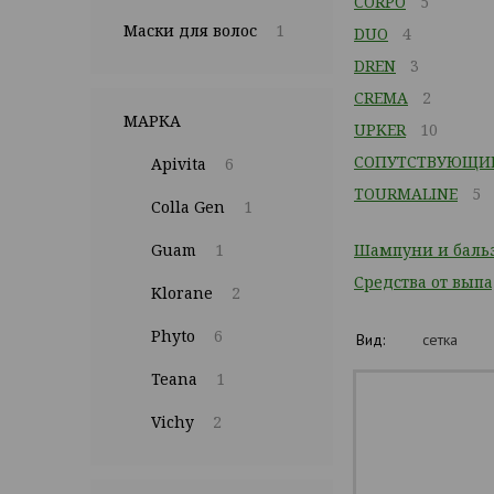
CORPO
5
Маски для волос
1
DUO
4
DREN
3
CREMA
2
МАРКА
UPKER
10
СОПУТСТВУЮЩИ
Apivita
6
TOURMALINE
5
Colla Gen
1
Guam
1
Шампуни и баль
Средства от вып
Klorane
2
Phyto
6
Вид:
сетка
Teana
1
Vichy
2