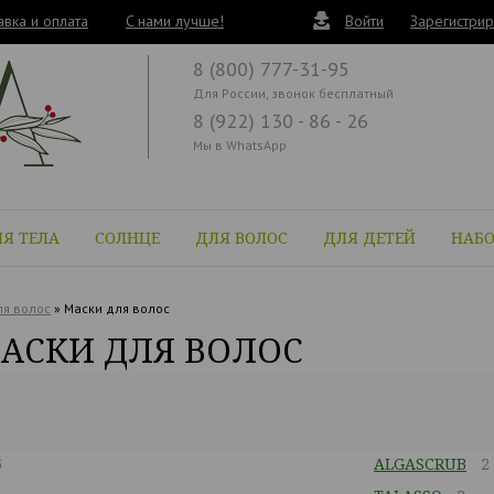
авка и оплата
C нами лучше!
Войти
Зарегистрир
8 (800) 777-31-95
Для России, звонок бесплатный
8 (922) 130 - 86 - 26
Мы в WhatsApp
Я ТЕЛА
СОЛНЦЕ
ДЛЯ ВОЛОС
ДЛЯ ДЕТЕЙ
НАБ
я волос
»
Маски для волос
АСКИ ДЛЯ ВОЛОС
6
ALGASCRUB
2