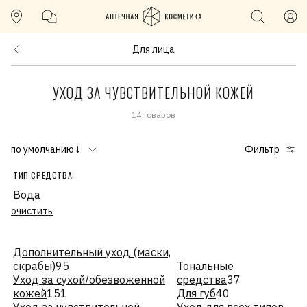
Для лица
УХОД ЗА ЧУВСТВИТЕЛЬНОЙ КОЖЕЙ
14 товаров
по умолчанию↓
Фильтр
ТИП СРЕДСТВА:
Вода
очистить
Дополнительный уход (маски,
скрабы)
95
Тональные
Уход за сухой/обезвоженной
средства
37
кожей
151
Для губ
40