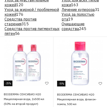
Уход за чувствительной
Уход для всех типов
кожей
120
кожи
163
Уход за жирной / проблемной
Лечение купероза
31
кожей
176
Уход за полостью
Средства против
рта
19
старения
315
Очищающие
Средства против пигментных
средства
245
пятен
56
-25%
-15%
BIODERMA СЕНСИБИО Н20
BIODERMA СЕНСИБИО Н20
Мицеллярная вода, 2х500 мл
Мицеллярная вода, флакон-
(50% на второй продукт)
помпа, 500 мл