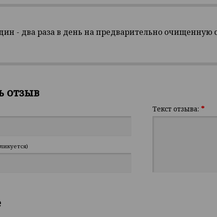
дин - два раза в день на предварительно очищенную с
ь отзыв
Текст отзыва:
*
ликуется)
е