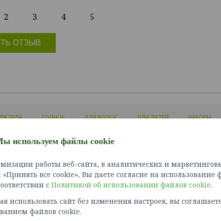
2
3
4
5
ТЬ ОТЗЫВ
ЛЯ ТЕЛА
СОЛНЦЕ
ДЛЯ ВОЛОС
ДЛЯ ДЕТЕЙ
НАБОРЫ
ы используем файлы cookie
ЛИЧНЫЙ КАБИНЕТ
ИНФОРМАЦИЯ
СЛУЖБ
мизации работы веб-сайта, в аналитических и маркетинговы
Войти
Доставка и оплата
Связат
«Принять все cookie», Вы даете согласие на использование 
Зарегистрироваться
Как сделать заказ?
Карта 
 соответствии с
Политикой об использовании файлов cookie
Политика конфиденциальности
.
Возврат товара
я использовать сайт без изменения настроек, вы соглашаете
Правила оплаты картами
ванием файлов cookie.
Обработка персональных
данных