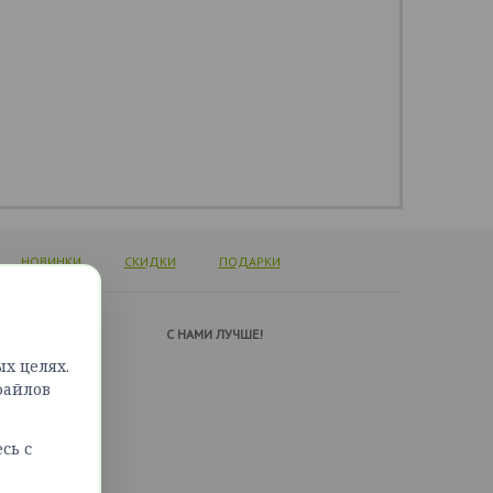
НОВИНКИ
СКИДКИ
ПОДАРКИ
А ПОДДЕРЖКИ
C НАМИ ЛУЧШЕ!
х целях.
ься с нами
файлов
сайта
сь с