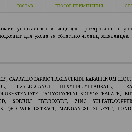
СОСТАВ
СПОСОБ ПРИМЕНЕНИЯ
ОТ
ливает, успокаивает и защищает раздраженные уча
подходит для ухода за областью ягодиц младенцев.
R), CAPRYLIC/CAPRIC TRIGLYCERIDE,PARAFFINUM LIQUI
DE, HEXYLDECANOL, HEXYLDECYLLAURATE, CER
DROXYSTEARATE, POLYGLYCERYL-3DIISOSTEARATE, BU
CID, SODIUM HYDROXYDE, ZINC SULFATE,COPPE
KLE)FLOWER EXTRACT, MANGANESE SULFATE, LONI