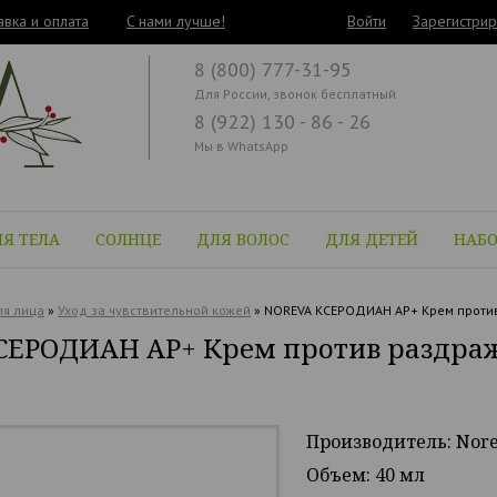
авка и оплата
C нами лучше!
Войти
Зарегистрир
8 (800) 777-31-95
Для России, звонок бесплатный
8 (922) 130 - 86 - 26
Мы в WhatsApp
Я ТЕЛА
СОЛНЦЕ
ДЛЯ ВОЛОС
ДЛЯ ДЕТЕЙ
НАБ
я лица
»
Уход за чувствительной кожей
»
NOREVA КСЕРОДИАН АР+ Крем против
СЕРОДИАН АР+ Крем против раздраж
Производитель: Nor
Объем: 40 мл