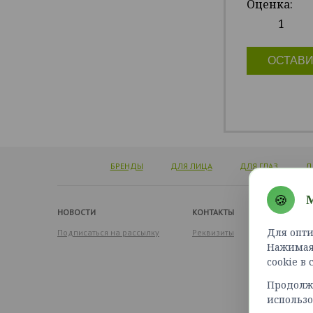
Оценка:
1
ОСТАВИ
БРЕНДЫ
ДЛЯ ЛИЦА
ДЛЯ ГЛАЗ
Д
🍪
М
НОВОСТИ
КОНТАКТЫ
Для опти
Подписаться на рассылку
Реквизиты
Нажимая 
cookie в
Продолжа
использо