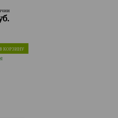
личии
уб.
В КОРЗИНУ
ое