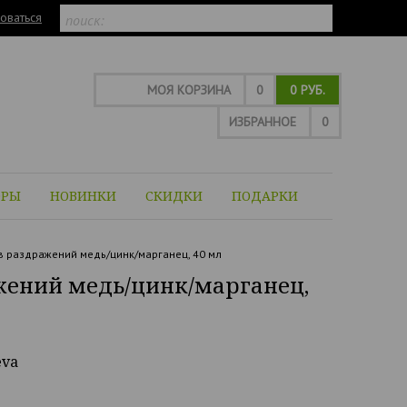
оваться
МОЯ КОРЗИНА
0
0 РУБ.
ИЗБРАННОЕ
0
ОРЫ
НОВИНКИ
СКИДКИ
ПОДАРКИ
 раздражений медь/цинк/марганец, 40 мл
ений медь/цинк/марганец,
eva