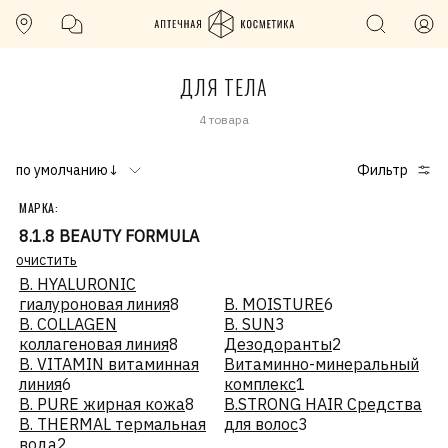
ДЛЯ ТЕЛА
4 товара
по умолчанию↓
Фильтр
МАРКА:
8.1.8 BEAUTY FORMULA
очистить
B. HYALURONIC
гиалуроновая линия
8
B. MOISTURE
6
B. COLLAGEN
B. SUN
3
коллагеновая линия
8
Дезодоранты
2
B. VITAMIN витаминная
Витаминно-минеральный
линия
6
комплекс
1
B. PURE жирная кожа
8
B.STRONG HAIR Средства
B. THERMAL термальная
для волос
3
вода
2