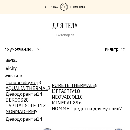
ДЛЯ ТЕЛА
14 товаров
по умолчанию↓
Фильтр
МАРКА:
Vichy
очистить
Основной уход
3
PURETE THERMALE
8
AQUALIA THERMAL
2
LIFTACTIV
18
Дезодоранты
14
NEOVADIOL
10
DERCOS
28
MINERAL 89
6
CAPITAL SOLEIL
13
HOMME Средства для мужчин
7
NORMADERM
9
Дезодоранты
14