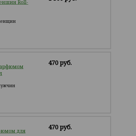
нщин Roll-
женщин
470 руб.
 парфюмом
л
мужчин
470 руб.
фюмом для