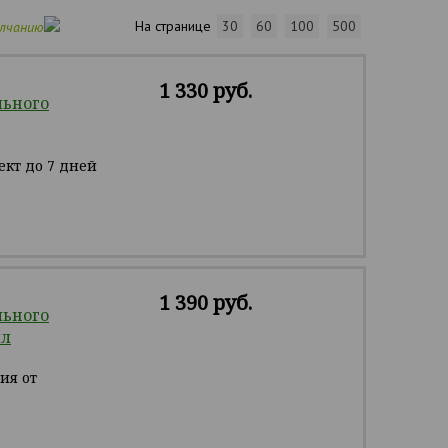
На странице
30
60
100
500
олчанию
1 330 руб.
льного
ект до 7 дней
1 390 руб.
льного
мл
ия от