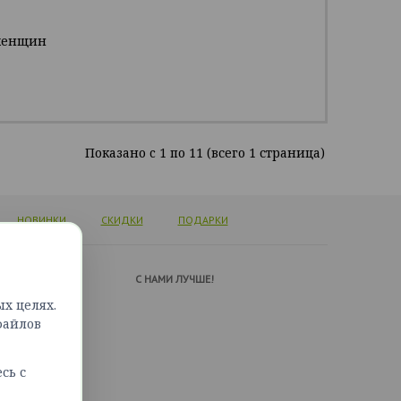
женщин
Показано c 1 по 11 (всего 1 страница)
НОВИНКИ
СКИДКИ
ПОДАРКИ
А ПОДДЕРЖКИ
C НАМИ ЛУЧШЕ!
х целях.
ься с нами
файлов
сайта
сь с