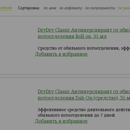
список
Сортировка:
по цене
по алфавиту
по популярности
по ум
DryDry Classic Антиперспирант от оби
потоотделения Roll-on, 35 мл
Средство от обильного потоотделения, эфф
Добавить в избранное
DryDry Classic Антиперспирант от оби
потоотделения Dab-On (средство), 35 
Эффективное средство длительного действ
обильного потоотделения до 7 дней
Добавить в избранное