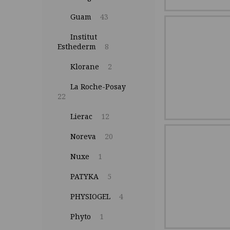
Guam
43
Institut
Esthederm
8
Klorane
2
La Roche-Posay
22
Lierac
12
Noreva
20
Nuxe
1
PATYKA
5
PHYSIOGEL
4
Phyto
1