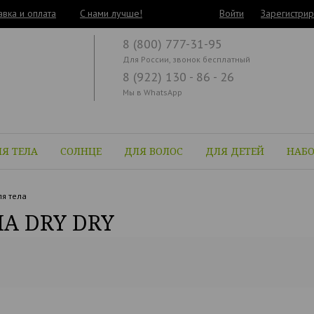
авка и оплата
C нами лучше!
Войти
Зарегистрир
8 (800) 777-31-95
Для России, звонок бесплатный
8 (922) 130 - 86 - 26
Мы в WhatsApp
Я ТЕЛА
СОЛНЦЕ
ДЛЯ ВОЛОС
ДЛЯ ДЕТЕЙ
НАБ
я тела
А DRY DRY
1