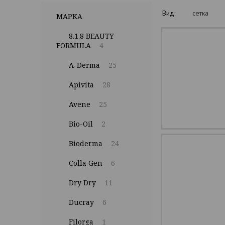
Вид:
сетка
МАРКА
8.1.8 BEAUTY
FORMULA
4
A-Derma
25
Apivita
28
Avene
25
Bio-Oil
2
Bioderma
24
Colla Gen
6
Dry Dry
11
Ducray
6
Filorga
1