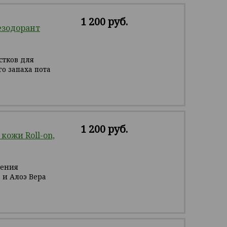
1 200 руб.
езодорант
тков для
о запаха пота
1 200 руб.
кожи Roll-on,
щения
 и Алоэ Вера