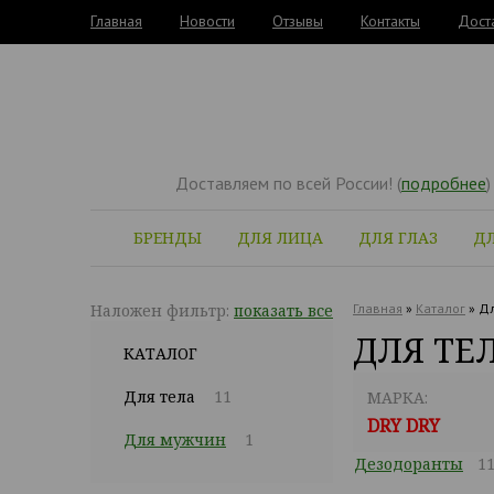
Главная
Новости
Отзывы
Контакты
Дост
Доставляем по всей России! (
подробнее
)
БРЕНДЫ
ДЛЯ ЛИЦА
ДЛЯ ГЛАЗ
ДЛ
Наложен фильтр:
показать все
Главная
»
Каталог
»
Дл
ДЛЯ ТЕЛ
КАТАЛОГ
Для тела
11
МАРКА:
DRY DRY
Для мужчин
1
Дезодоранты
1