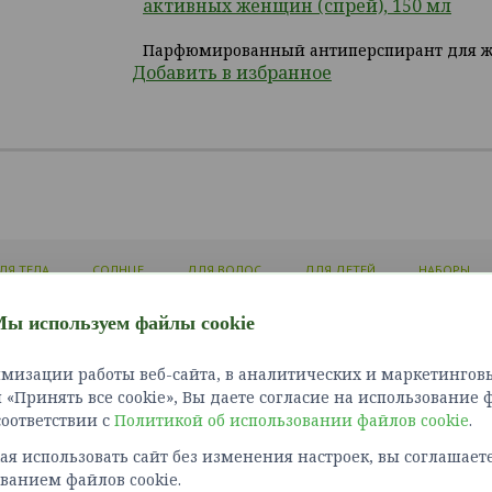
активных женщин (спрей), 150 мл
Парфюмированный антиперспирант для 
Добавить в избранное
ЛЯ ТЕЛА
СОЛНЦЕ
ДЛЯ ВОЛОС
ДЛЯ ДЕТЕЙ
НАБОРЫ
ы используем файлы cookie
ЛИЧНЫЙ КАБИНЕТ
ИНФОРМАЦИЯ
СЛУЖБ
мизации работы веб-сайта, в аналитических и маркетинговы
Войти
Доставка и оплата
Связат
«Принять все cookie», Вы даете согласие на использование 
Зарегистрироваться
Как сделать заказ?
Карта 
 соответствии с
Политикой об использовании файлов cookie
Политика конфиденциальности
.
Возврат товара
я использовать сайт без изменения настроек, вы соглашаете
Правила оплаты картами
ванием файлов cookie.
Обработка персональных