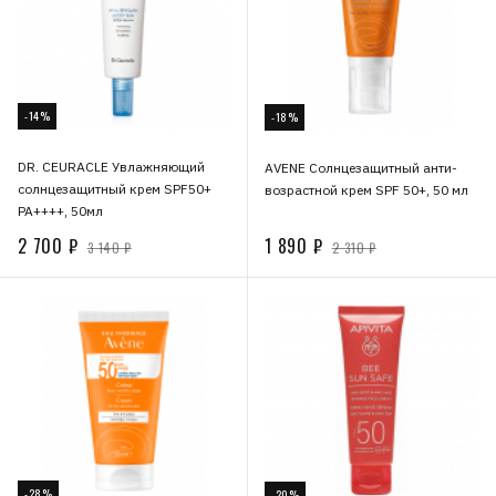
-14%
-18%
DR. CEURACLE Увлажняющий
AVENE Cолнцезащитный анти-
солнцезащитный крем SPF50+
возрастной крем SPF 50+, 50 мл
PA++++, 50мл
2 700 ₽
1 890 ₽
3 140 ₽
2 310 ₽
-28%
-20%