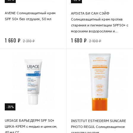
AVENE Солнцезащитный крем
APIVITA БИ САН СЭЙФ
SPF 50+ без отдушек, 50 мл
Солнцезащитный крем против
старения и пигментации SPF50+ с
морскими водорослями и
прополисом, 50 мл СГ
1 660 ₽
1 680 ₽
2 310 ₽
2 100 ₽
-35%
URIAGE БАРЬЕДЕРМ SPF 50+
INSTITUT ESTHEDERM SUNCARE
ЦИКА-КРЕМ с медью и цинком,
PHOTO REGUL Солнцезащитное
40 мл СГ
средство против