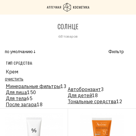
СОЛНЦЕ
68 товаров
по умолчанию↓
Фильтр
ТИП СРЕДСТВА:
Крем
очистить
Минеральные фильтры
13
Автобронзант
3
Для лица
150
Для детей
18
Для тела
65
Тональные средства
12
После загара
18