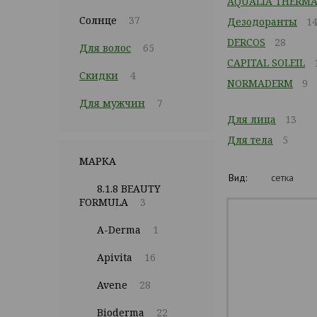
AQUALIA THERMA
Солнце
37
Дезодоранты
1
DERCOS
28
Для волос
65
CAPITAL SOLEIL
Скидки
4
NORMADERM
9
Для мужчин
7
Для лица
13
Для тела
5
МАРКА
Вид:
сетка
8.1.8 BEAUTY
FORMULA
3
A-Derma
1
Apivita
16
Avene
28
Bioderma
22