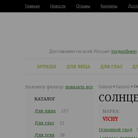
Главная
Новости
Отзывы
Контакты
Дост
Доставляем по всей России! (
подробнее
)
БРЕНДЫ
ДЛЯ ЛИЦА
ДЛЯ ГЛАЗ
ДЛ
Наложен фильтр:
показать все
Главная
»
Каталог
»
Со
СОЛНЦЕ
КАТАЛОГ
Для лица
137
МАРКА:
VICHY
Для глаз
12
Основной уход
Для тела
28