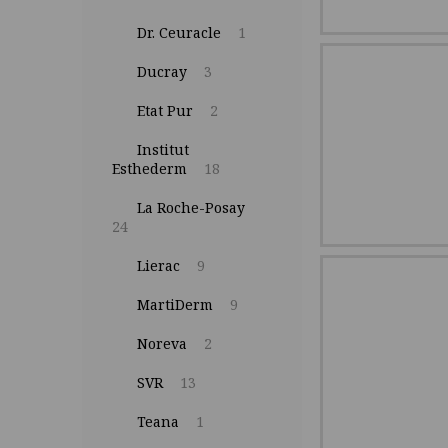
Dr. Ceuracle
1
Ducray
3
Etat Pur
2
Institut
Esthederm
18
La Roche-Posay
24
Lierac
9
MartiDerm
9
Noreva
2
SVR
13
Teana
1