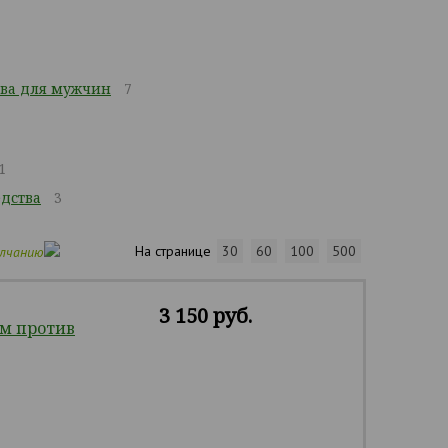
ва для мужчин
7
1
дства
3
На странице
30
60
100
500
олчанию
3 150 руб.
м против