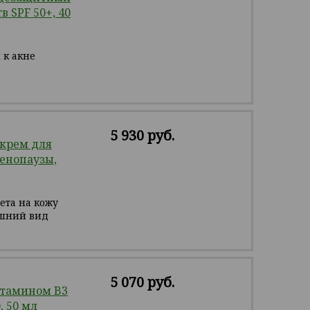
 SPF 50+, 40
 к акне
5 930 руб.
крем для
енопаузы,
ета на кожу
ешний вид
5 070 руб.
итамином B3
 50 мл