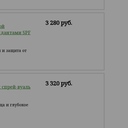
3 280 руб.
ой
идантами SPF
 и защита от
3 320 руб.
спрей-вуаль
ца и глубокое