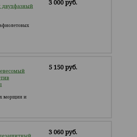
3 000 руб.
 двухфазный
рафиолетовых
5 150 руб.
Невесомый
отив
л
ых морщин и
3 060 руб.
нцезащитный