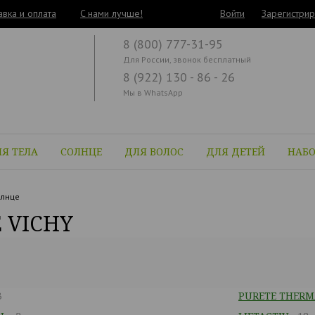
авка и оплата
C нами лучше!
Войти
Зарегистрир
8 (800) 777-31-95
Для России, звонок бесплатный
8 (922) 130 - 86 - 26
Мы в WhatsApp
Я ТЕЛА
СОЛНЦЕ
ДЛЯ ВОЛОС
ДЛЯ ДЕТЕЙ
НАБ
лнце
 VICHY
3
PURETE THERM