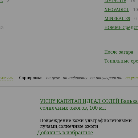
L
2
LIFTACTIV
18
4
NEOVADIOL
10
MINERAL 89
6
13
HOMME Средст
После загара
Тональные сре
список
Сортировка:
по цене
по алфавиту
по популярности
по ум
VICHY КАПИТАЛ ИДЕАЛ СОЛЕЙ Бальза
солнечных ожогов, 100 мл
Повреждение кожи ультрафиолетовыми
лучами,солнечные ожоги
Добавить в избранное