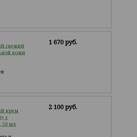
1 670 руб.
ый свежий
ьной кожи
ей
2 100 руб.
ый крем
+ с
 50 мл
ета и