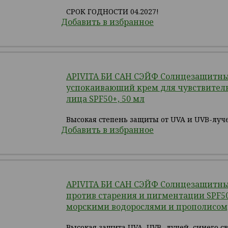
СРОК ГОДНОСТИ 04.2027!
Добавить в избранное
APIVITA БИ САН СЭЙФ Солнцезащитн
успокаивающий крем для чувствител
лица SPF50+, 50 мл
Высокая степень защиты от UVA и UVB-луч
Добавить в избранное
APIVITA БИ САН СЭЙФ Солнцезащитн
против старения и пигментации SPF50
морскими водорослями и прополисом,
Высокая защита UVA, UVB- лучей, синего св