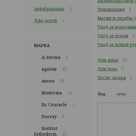
Антивозрастной 
Автобронзант
2
Увлажнение
6
Маски и скрабы 
Для детей
2
Уход за волосам
Уход за телом
1
Уход за кожей ру
МАРКА
A-Derma
1
Для лица
12
Для тела
5
Apivita
12
После загара
1
Avene
23
Bioderma
15
Вид:
сетка
Dr. Ceuracle
1
Ducray
3
Institut
Esthederm
12