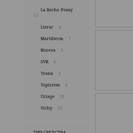
La Roche-Posay
17
Lierac
4
MartiDerm
7
Noreva
2
SVR
6
Teana
1
Topicrem
4
Uriage
29
Vichy
13
ТИП СРЕДСТВА