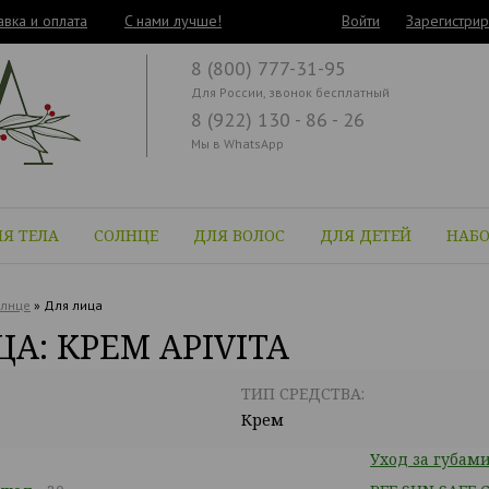
авка и оплата
C нами лучше!
Войти
Зарегистрир
8 (800) 777-31-95
Для России, звонок бесплатный
8 (922) 130 - 86 - 26
Мы в WhatsApp
Я ТЕЛА
СОЛНЦЕ
ДЛЯ ВОЛОС
ДЛЯ ДЕТЕЙ
НАБ
лнце
»
Для лица
А: КРЕМ APIVITA
ТИП СРЕДСТВА:
Крем
Уход за губам