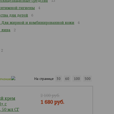
Солнцезащитные средства
13
 интимной гигиены
4
дства для детей
6
R Для жирной и комбинированной кожи
4
 лица
2
2
На странице
30
60
100
500
олчанию
2 100 руб.
ый крем
1 680 руб.
+ с
 50 мл СГ