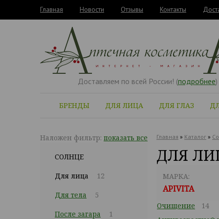
Главная
Новости
Отзывы
Контакты
Дост
Доставляем по всей России! (
подробнее
)
БРЕНДЫ
ДЛЯ ЛИЦА
ДЛЯ ГЛАЗ
ДЛ
Наложен фильтр:
показать все
Главная
»
Каталог
»
Со
ДЛЯ ЛИЦ
СОЛНЦЕ
Для лица
12
МАРКА:
APIVITA
Для тела
5
Очищение
14
После загара
1