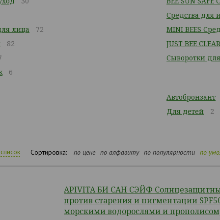
уход
30
BEE SUN SAFE 
Средства для
для лица
72
MINI BEES Сре
и
82
JUST BEE CLEA
7
Сыворотки для
к
6
Автобронзант
Для детей
2
список
Сортировка:
по цене
по алфавиту
по популярности
по ум
APIVITA БИ САН СЭЙФ Солнцезащитн
против старения и пигментации SPF50
морскими водорослями и прополисом,