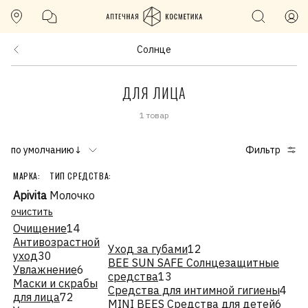
Солнце
ДЛЯ ЛИЦА
1 товар
по умолчанию↓
Фильтр
МАРКА:
ТИП СРЕДСТВА:
Apivita
Молочко
очистить
Очищение
14
Антивозрастной
Уход за губами
12
уход
30
BEE SUN SAFE Солнцезащитные
Увлажнение
6
средства
13
Маски и скрабы
Средства для интимной гигиены
4
для лица
72
MINI BEES Средства для детей
6