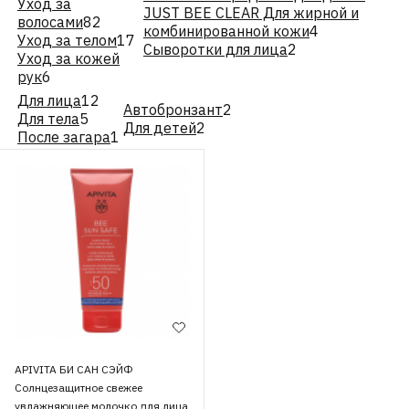
Уход за
JUST BEE CLEAR Для жирной и
волосами
82
комбинированной кожи
4
Уход за телом
17
Сыворотки для лица
2
Уход за кожей
рук
6
Для лица
12
Автобронзант
2
Для тела
5
Для детей
2
После загара
1
APIVITA БИ САН СЭЙФ
Солнцезащитное свежее
увлажняющее молочко для лица