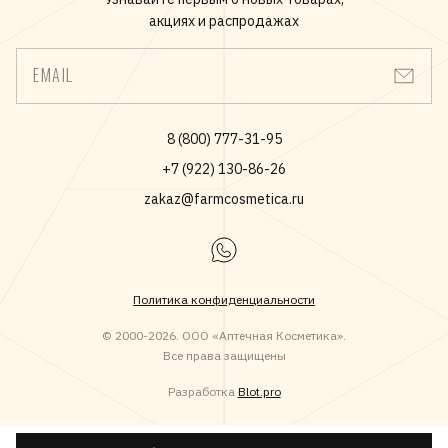
разработке средств для чувствительной кожи,
акциях и распродажах
отличающихся высокой переносимостью и безопасностью.
Благодаря своей экспертизе La Roche-Posay отвечает
EMAIL
потребностям более чем 70% женщин, считающих свою кожу
чувствительной.
8 (800) 777-31-95
+7 (922) 130-86-26
zakaz@farmcosmetica.ru
Политика конфиденциальности
© 2000-2026. ООО «Аптечная Косметика».
Все права защищены
Разработка
Blot.pro