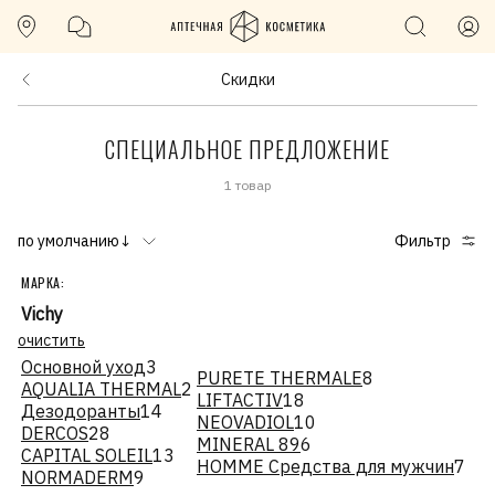
Скидки
СПЕЦИАЛЬНОЕ ПРЕДЛОЖЕНИЕ
1 товар
по умолчанию↓
Фильтр
МАРКА:
Vichy
очистить
Основной уход
3
PURETE THERMALE
8
AQUALIA THERMAL
2
LIFTACTIV
18
Дезодоранты
14
NEOVADIOL
10
DERCOS
28
MINERAL 89
6
CAPITAL SOLEIL
13
HOMME Средства для мужчин
7
NORMADERM
9