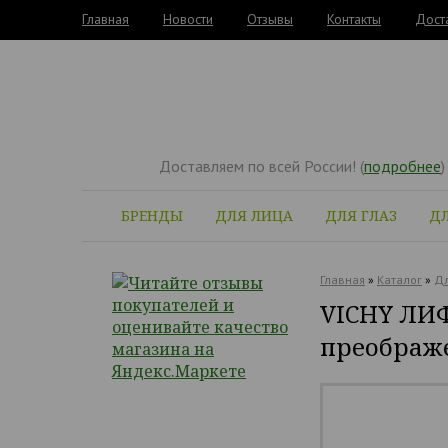
Главная
Новости
Отзывы
Контакты
Дост
Доставляем по всей России! (
подробнее
)
БРЕНДЫ
ДЛЯ ЛИЦА
ДЛЯ ГЛАЗ
ДЛ
Главная
»
Каталог
»
Дл
VICHY ЛИФ
преображе