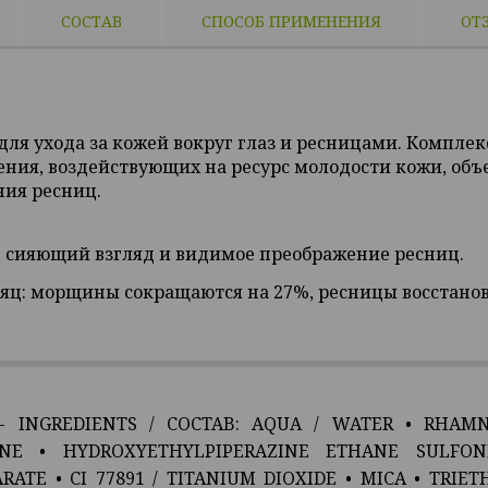
СОСТАВ
СПОСОБ ПРИМЕНЕНИЯ
ОТ
для ухода за кожей вокруг глаз и ресницами. Компле
ния, воздействующих на ресурс молодости кожи, об
ия ресниц.
:
сияющий взгляд и видимое преображение ресниц.
сяц:
морщины сокращаются на 27%, ресницы восстано
 - INGREDIENTS / COCTAB:
AQUA / WATER
•
RHAMN
NE
•
HYDROXYETHYLPIPERAZINE ETHANE SULFON
ARATE
• CI 77891 / TITANIUM DIOXIDE •
MICA
•
TRIET