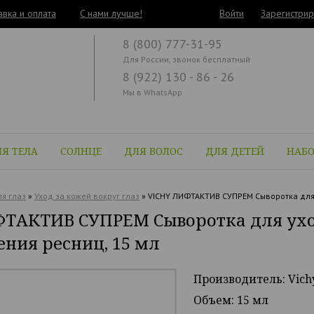
авка и оплата
C нами лучше!
Войти
Зарегистрир
8 (800) 777-31-95
Для России, звонок бесплатный
8 (922) 130 - 86 - 26
Мы в WhatsApp
Я ТЕЛА
СОЛНЦЕ
ДЛЯ ВОЛОС
ДЛЯ ДЕТЕЙ
НАБ
я глаз
»
Уход за кожей вокруг глаз
»
VICHY ЛИФТАКТИВ СУПРЕМ Сыворотка для 
ТАКТИВ СУПРЕМ Сыворотка для уход
ния ресниц, 15 мл
Производитель: Vich
Объем: 15 мл