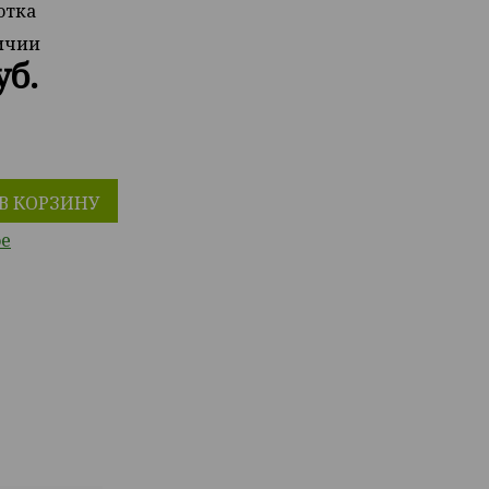
отка
личии
уб.
В КОРЗИНУ
ое