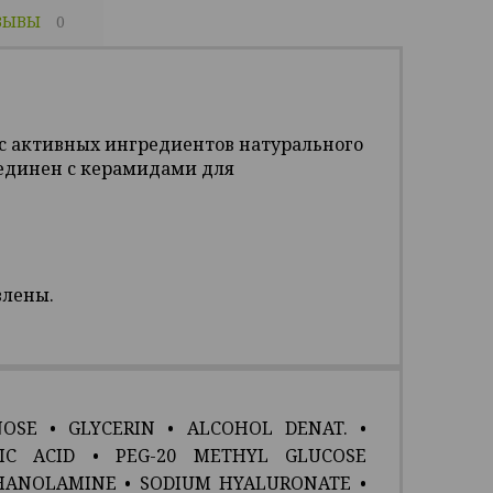
ЗЫВЫ
0
кс активных ингредиентов натурального
ъединен с керамидами для
влены.
OSE
•
GLYCERIN
•
ALCOHOL DENAT.
•
IC ACID
•
PEG-20 METHYL GLUCOSE
HANOLAMINE
•
SODIUM HYALURONATE
•