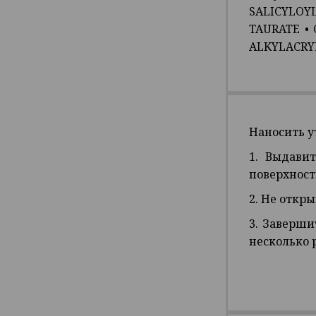
SALICYLOY
TAURATE
•
ALKYLACRY
Наносить у
1. Выдави
поверхность
2. Не откр
3. Заверши
несколько 