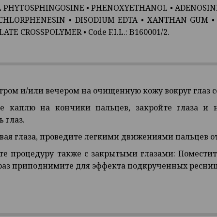
L PHYTOSPHINGOSINE
•
PHENOXYETHANOL
•
ADENOSIN
CHLORPHENESIN
• DISODIUM EDTA •
XANTHAN GUM
LATE CROSSPOLYMER
• Code F.I.L.: B160001/2.
тром и/или вечером на очищенную кожу вокруг глаз с
те каплю на кончики пальцев, закройте глаза и 
 глаз.
ывая глаза, проведите легкими движениями пальцев о
те процедуру также с закрытыми глазами: Помести
раз приподнимите для эффекта подкрученных ресниц