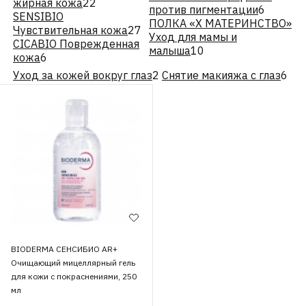
жирная кожа
22
против пигментации
6
SENSIBIO
ПОЛКА «Х МАТЕРИНСТВО»
Чувствительная кожа
27
Уход для мамы и
CICABIO Поврежденная
малыша
10
кожа
6
Уход за кожей вокруг глаз
2
Снятие макияжа с глаз
6
BIODERMA СЕНСИБИО AR+
Очищающий мицеллярный гель
для кожи с покраснениями, 250
мл