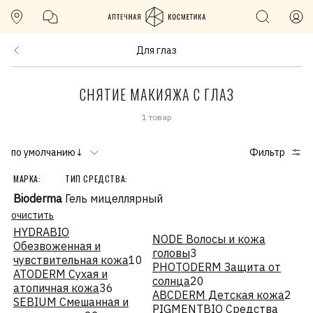
Для глаз
СНЯТИЕ МАКИЯЖА С ГЛАЗ
1 товар
по умолчанию↓
Фильтр
МАРКА:
ТИП СРЕДСТВА:
Bioderma
Гель мицеллярный
очистить
HYDRABIO
NODE Волосы и кожа
Обезвоженная и
головы
3
чувствительная кожа
10
PHOTODERM Защита от
ATODERM Сухая и
солнца
20
атопичная кожа
36
ABCDERM Детская кожа
2
SEBIUM Смешанная и
PIGMENTBIO Средства