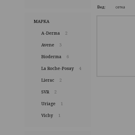
Вид:
сетка
МАРКА
A-Derma
2
Avene
3
Bioderma
6
La Roche-Posay
4
Lierac
2
SVR
2
Uriage
1
Vichy
1