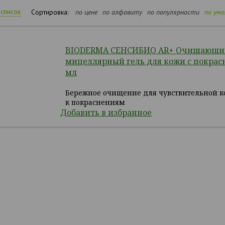
список
Сортировка:
по цене
по алфавиту
по популярности
по ум
BIODERMA СЕНСИБИО AR+ Очищающи
мицеллярный гель для кожи с покрас
мл
Бережное очищение для чувствительной к
к покраснениям
Добавить в избранное