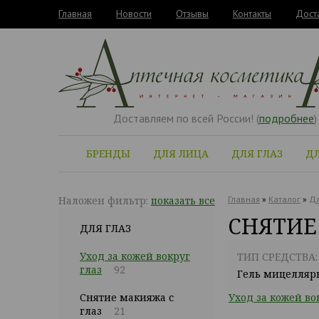
Главная
Новости
Отзывы
Контакты
Дост
Доставляем по всей России! (
подробнее
)
БРЕНДЫ
ДЛЯ ЛИЦА
ДЛЯ ГЛАЗ
ДЛ
Наложен фильтр:
показать все
Главная
»
Каталог
»
Дл
СНЯТИЕ
ДЛЯ ГЛАЗ
Уход за кожей вокруг
ТИП СРЕДСТВА:
глаз
92
Гель мицелля
Снятие макияжа с
Уход за кожей во
глаз
21