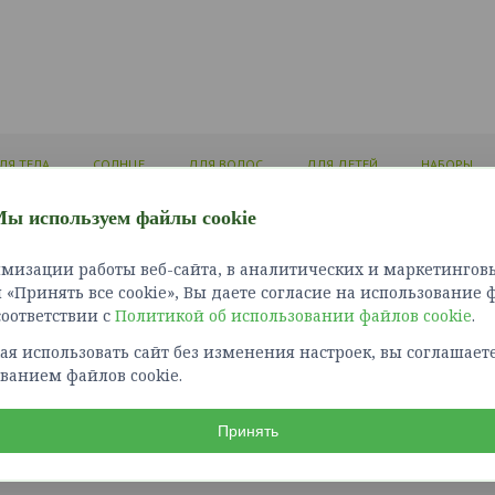
ЛЯ ТЕЛА
СОЛНЦЕ
ДЛЯ ВОЛОС
ДЛЯ ДЕТЕЙ
НАБОРЫ
ы используем файлы cookie
ЛИЧНЫЙ КАБИНЕТ
ИНФОРМАЦИЯ
СЛУЖБ
мизации работы веб-сайта, в аналитических и маркетинговы
Войти
Доставка и оплата
Связат
«Принять все cookie», Вы даете согласие на использование 
Зарегистрироваться
Как сделать заказ?
Карта 
 соответствии с
Политикой об использовании файлов cookie
Политика конфиденциальности
.
Возврат товара
я использовать сайт без изменения настроек, вы соглашаете
Правила оплаты картами
ванием файлов cookie.
Обработка персональных
данных
Получение рекламной рассылки
Принять
, г. Екатеринбург, Елизаветинское шоссе, д. 29