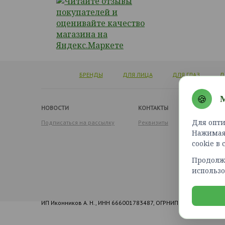
БРЕНДЫ
ДЛЯ ЛИЦА
ДЛЯ ГЛАЗ
Д
🍪
М
НОВОСТИ
КОНТАКТЫ
Для опти
Подписаться на рассылку
Реквизиты
Нажимая 
cookie в
Продолжа
использо
ИП Иконников А. Н., ИНН 666001783487, ОГРНИП 316965800173155