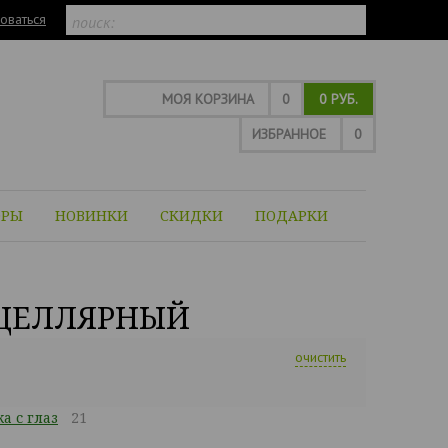
оваться
МОЯ КОРЗИНА
0
0 РУБ.
ИЗБРАННОЕ
0
ОРЫ
НОВИНКИ
СКИДКИ
ПОДАРКИ
ИЦЕЛЛЯРНЫЙ
очистить
а с глаз
21