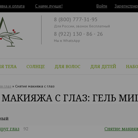
авка и оплата
C нами лучше!
Войти
Зарегистрир
8 (800) 777-31-95
Для России, звонок бесплатный
8 (922) 130 - 86 - 26
Мы в WhatsApp
Я ТЕЛА
СОЛНЦЕ
ДЛЯ ВОЛОС
ДЛЯ ДЕТЕЙ
НАБ
я глаз
»
Снятие макияжа с глаз
 МАКИЯЖА С ГЛАЗ: ГЕЛЬ М
рный
круг глаз
92
Снятие макияж