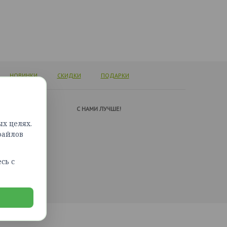
НОВИНКИ
СКИДКИ
ПОДАРКИ
А ПОДДЕРЖКИ
C НАМИ ЛУЧШЕ!
х целях.
ься с нами
файлов
сайта
сь с