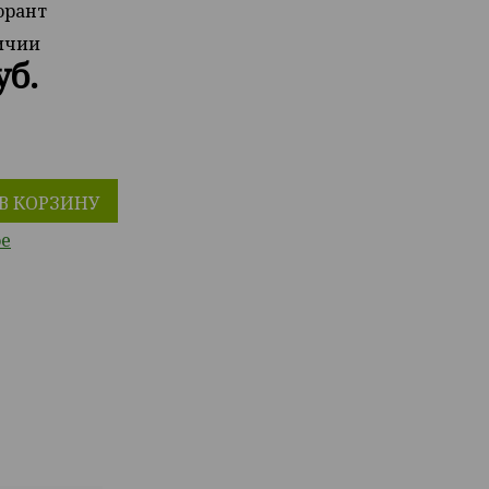
орант
личии
уб.
В КОРЗИНУ
ое