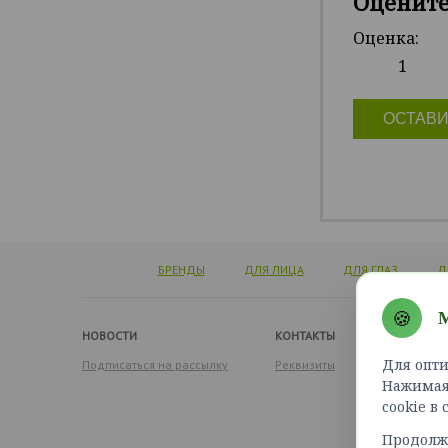
Оценит
Оценка:
1
ОСТАВИ
БРЕНДЫ
ДЛЯ ЛИЦА
ДЛЯ ГЛАЗ
Д
🍪
М
НОВОСТИ
КОНТАКТЫ
Для опти
Подписаться на рассылку
Реквизиты
Нажимая 
cookie в
Продолжа