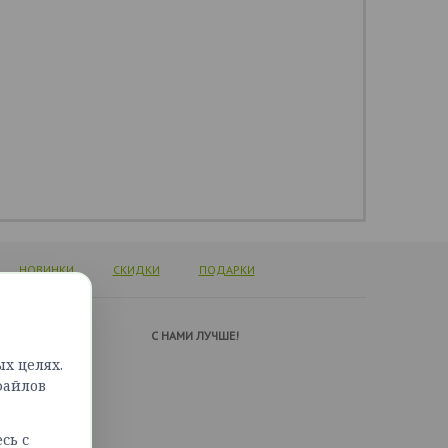
НОВИНКИ
СКИДКИ
ПОДАРКИ
А ПОДДЕРЖКИ
C НАМИ ЛУЧШЕ!
х целях.
ься с нами
файлов
сайта
сь с