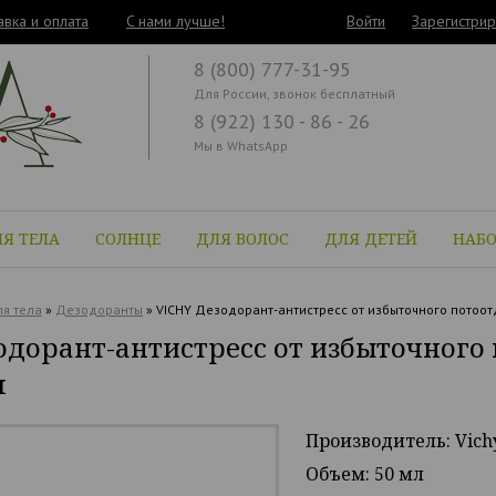
авка и оплата
C нами лучше!
Войти
Зарегистрир
8 (800) 777-31-95
Для России, звонок бесплатный
8 (922) 130 - 86 - 26
Мы в WhatsApp
Я ТЕЛА
СОЛНЦЕ
ДЛЯ ВОЛОС
ДЛЯ ДЕТЕЙ
НАБ
я тела
»
Дезодоранты
»
VICHY Дезодорант-антистресс от избыточного потоотд
одорант-антистресс от избыточного 
л
Производитель: Vich
Объем: 50 мл