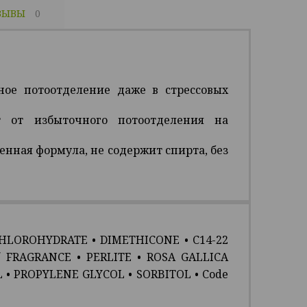
ЗЫВЫ
0
ое потоотделение даже в стрессовых
 от избыточного потоотделения на
нная формула, не содержит спирта, без
HLOROHYDRATE
•
DIMETHICONE
• C14-22
/ FRAGRANCE
•
PERLITE
• ROSA GALLICA
L
•
PROPYLENE GLYCOL
•
SORBITOL
• Code