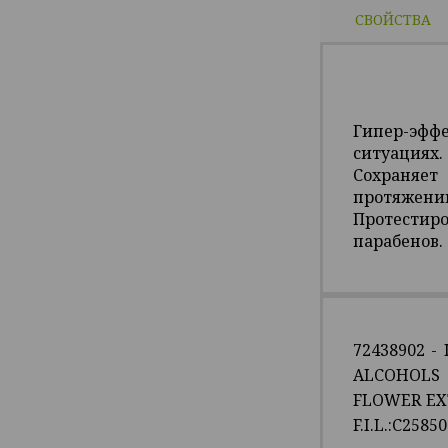
СВОЙСТВА
Гипер-эфф
ситуациях.
Сохраняет
протяжении
Протестиро
парабенов.
72438902 -
ALCOHOLS 
FLOWER EXT
F.I.L.:C25850