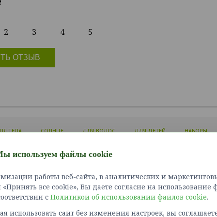
е
2
3
4
5
ТЬ ОТЗЫВ
ЛЯ ТЕЛА
СОЛНЦЕ
ДЛЯ ВОЛОС
ДЛЯ ДЕТЕЙ
НАБОРЫ
ы используем файлы cookie
ЛИЧНЫЙ КАБИНЕТ
ИНФОРМАЦИЯ
СЛУЖБ
мизации работы веб-сайта, в аналитических и маркетинговы
Войти
Доставка и оплата
Связат
«Принять все cookie», Вы даете согласие на использование 
Зарегистрироваться
Как сделать заказ?
Карта 
 соответствии с
Политикой об использовании файлов cookie
Политика конфиденциальности
.
Возврат товара
я использовать сайт без изменения настроек, вы соглашаете
Правила оплаты картами