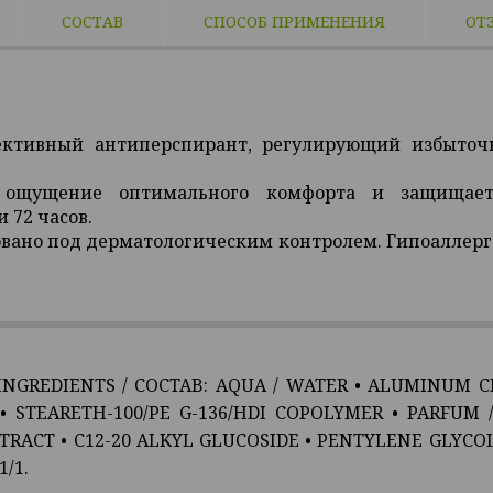
СОСТАВ
СПОСОБ ПРИМЕНЕНИЯ
ОТ
ективный антиперспирант, регулирующий избыточн
 ощущение оптимального комфорта и защищает
 72 часов.
вано под дерматологическим контролем. Гипоаллерге
 INGREDIENTS / COCTAB:
AQUA / WATER
•
ALUMINUM C
• STEARETH-100/PE G-136/HDI COPOLYMER •
PARFUM 
RACT • C12-20 ALKYL GLUCOSIDE •
PENTYLENE GLYCO
1/1.