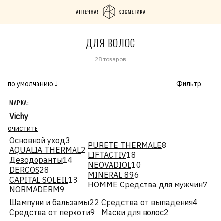
ДЛЯ ВОЛОС
28 товаров
по умолчанию↓
Фильтр
МАРКА:
Vichy
очистить
Основной уход
3
PURETE THERMALE
8
AQUALIA THERMAL
2
LIFTACTIV
18
Дезодоранты
14
NEOVADIOL
10
DERCOS
28
MINERAL 89
6
CAPITAL SOLEIL
13
HOMME Средства для мужчин
7
NORMADERM
9
Шампуни и бальзамы
22
Средства от выпадения
4
Средства от перхоти
9
Маски для волос
2