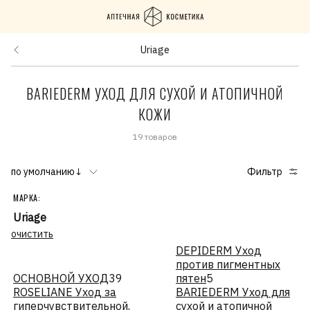
Uriage
BARIEDERM УХОД ДЛЯ СУХОЙ И АТОПИЧНОЙ
КОЖИ
19 товаров
по умолчанию↓
Фильтр
МАРКА:
Uriage
очистить
DEPIDERM Уход
против пигментных
ОСНОВНОЙ УХОД
39
пятен
5
ROSELIANE Уход за
BARIEDERM Уход для
гиперчувствительной,
сухой и атопичной