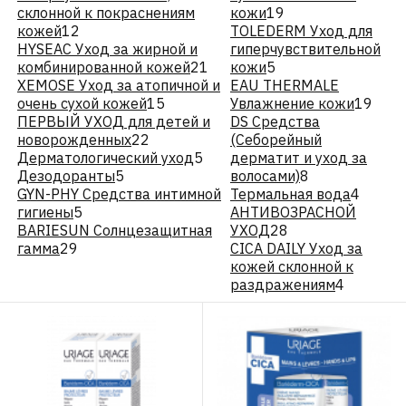
склонной к покраснениям
кожи
19
кожей
12
TOLEDERM Уход для
HYSEAC Уход за жирной и
гиперчувствительной
комбинированной кожей
21
кожи
5
XEMOSE Уход за атопичной и
EAU THERMALE
очень сухой кожей
15
Увлажнение кожи
19
ПЕРВЫЙ УХОД для детей и
DS Средства
новорожденных
22
(Себорейный
Дерматологический уход
5
дерматит и уход за
Дезодоранты
5
волосами)
8
GYN-PHY Средства интимной
Термальная вода
4
гигиены
5
АНТИВОЗРАСНОЙ
BARIESUN Солнцезащитная
УХОД
28
гамма
29
CICA DAILY Уход за
кожей склонной к
раздражениям
4