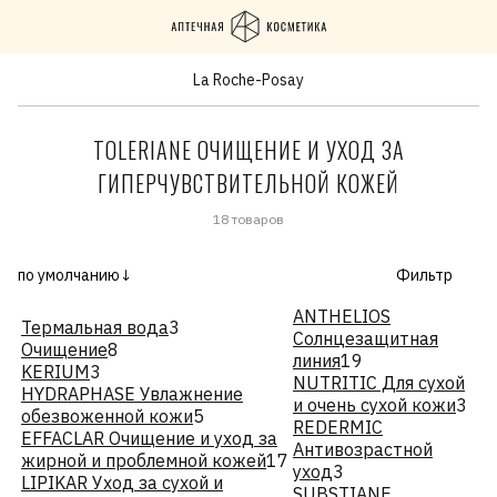
La Roche-Posay
TOLERIANE ОЧИЩЕНИЕ И УХОД ЗА
ГИПЕРЧУВСТВИТЕЛЬНОЙ КОЖЕЙ
18 товаров
по умолчанию↓
Фильтр
ANTHELIOS
Термальная вода
3
Солнцезащитная
Очищение
8
линия
19
KERIUM
3
NUTRITIC Для сухой
HYDRAPHASE Увлажнение
и очень сухой кожи
3
обезвоженной кожи
5
REDERMIC
EFFACLAR Очищение и уход за
Антивозрастной
жирной и проблемной кожей
17
уход
3
LIPIKAR Уход за сухой и
SUBSTIANE