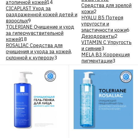
атопичной кожей
14
Средства для зрелой
CICAPLAST Уход за
кожи
2
раздраженной кожей детей и
HYALU В5 Потеря
взрослых
9
упругости и
TOLERIANE Очищение и уход
эластичности кожи
6
за гиперчувствительной
Дезодоранты
2
кожей
18
VITAMIN C Упругость
ROSALIAC Средства для
и сияние
3
очищения и ухода за кожей,
MELA B3 Коррекция
склонной к куперозу
3
пигментации
3