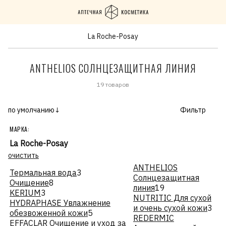
La Roche-Posay
ANTHELIOS СОЛНЦЕЗАЩИТНАЯ ЛИНИЯ
19 товаров
по умолчанию↓
Фильтр
МАРКА:
La Roche-Posay
очистить
ANTHELIOS
Термальная вода
3
Солнцезащитная
Очищение
8
линия
19
KERIUM
3
NUTRITIC Для сухой
HYDRAPHASE Увлажнение
и очень сухой кожи
3
обезвоженной кожи
5
REDERMIC
EFFACLAR Очищение и уход за