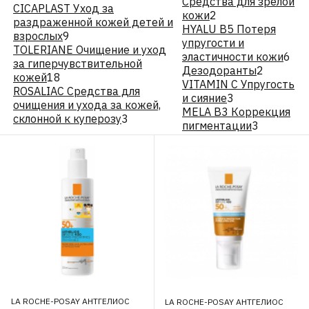
Средства для зрелой
CICAPLAST Уход за
кожи
2
раздраженной кожей детей и
HYALU В5 Потеря
взрослых
9
упругости и
TOLERIANE Очищение и уход
эластичности кожи
6
за гиперчувствительной
Дезодоранты
2
кожей
18
VITAMIN C Упругость
ROSALIAC Средства для
и сияние
3
очищения и ухода за кожей,
MELA B3 Коррекция
склонной к куперозу
3
пигментации
3
LA ROCHE-POSAY АНТГЕЛИОС
LA ROCHE-POSAY АНТГЕЛИОС