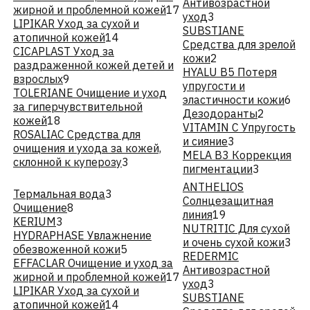
Антивозрастной
жирной и проблемной кожей
17
уход
3
LIPIKAR Уход за сухой и
SUBSTIANE
атопичной кожей
14
Средства для зрелой
CICAPLAST Уход за
кожи
2
раздраженной кожей детей и
HYALU В5 Потеря
взрослых
9
упругости и
TOLERIANE Очищение и уход
эластичности кожи
6
за гиперчувствительной
Дезодоранты
2
кожей
18
VITAMIN C Упругость
ROSALIAC Средства для
и сияние
3
очищения и ухода за кожей,
MELA B3 Коррекция
склонной к куперозу
3
пигментации
3
ANTHELIOS
Термальная вода
3
Солнцезащитная
Очищение
8
линия
19
KERIUM
3
NUTRITIC Для сухой
HYDRAPHASE Увлажнение
и очень сухой кожи
3
обезвоженной кожи
5
REDERMIC
EFFACLAR Очищение и уход за
Антивозрастной
жирной и проблемной кожей
17
уход
3
LIPIKAR Уход за сухой и
SUBSTIANE
атопичной кожей
14