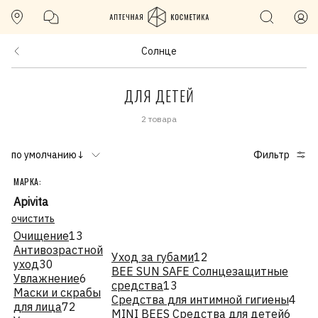
Солнце
ДЛЯ ДЕТЕЙ
2 товара
по умолчанию↓
Фильтр
МАРКА:
Apivita
очистить
Очищение
13
Антивозрастной
Уход за губами
12
уход
30
BEE SUN SAFE Солнцезащитные
Увлажнение
6
средства
13
Маски и скрабы
Средства для интимной гигиены
4
для лица
72
MINI BEES Средства для детей
6