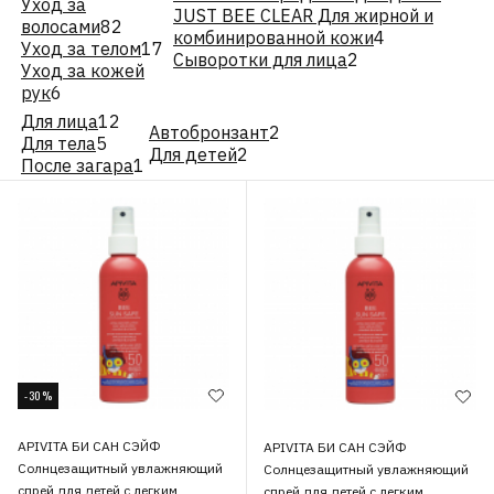
Уход за
JUST BEE CLEAR Для жирной и
волосами
82
комбинированной кожи
4
Уход за телом
17
Сыворотки для лица
2
Уход за кожей
рук
6
Для лица
12
Автобронзант
2
Для тела
5
Для детей
2
После загара
1
-30%
APIVITA БИ САН СЭЙФ
APIVITA БИ САН СЭЙФ
Солнцезащитный увлажняющий
Солнцезащитный увлажняющий
спрей для детей с легким
спрей для детей с легким