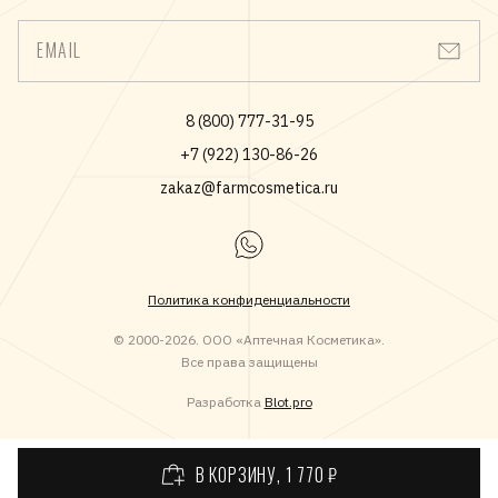
всех типов. Также представлены антивозрастные и
солнцезащитные средства и универсальное средство
EMAIL
очищения.
Средства, которые выпускают Лаборатории НОРЕВА
разрабатываются и производятся с соблюдением всех
8 (800) 777-31-95
требований, предъявляемых к фармацевтическим средствам
+7 (922) 130-86-26
под контролем дерматологов.
zakaz@farmcosmetica.ru
Политика конфиденциальности
© 2000-2026. ООО «Аптечная Косметика».
Все права защищены
Разработка
Blot.pro
В КОРЗИНУ
, 1 770 ₽