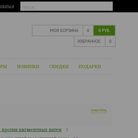
оваться
МОЯ КОРЗИНА
0
0 РУБ.
ИЗБРАННОЕ
0
ОРЫ
НОВИНКИ
СКИДКИ
ПОДАРКИ
очистить
 против пигментных пятен
5