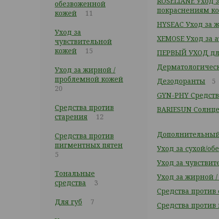
ROSELIANE Уход 
обезвоженной
покраснениям к
кожей
11
HYSEAC Уход за 
Уход за
XEMOSE Уход за 
чувствительной
кожей
15
ПЕРВЫЙ УХОД дл
Дерматологичес
Уход за жирной /
проблемной кожей
Дезодоранты
5
20
GYN-PHY Средст
Средства против
BARIESUN Солнц
старения
12
Дополнительный 
Средства против
пигментных пятен
Уход за сухой/о
5
Уход за чувстви
Тональные
Уход за жирной 
средства
3
Средства против
Для губ
7
Средства против