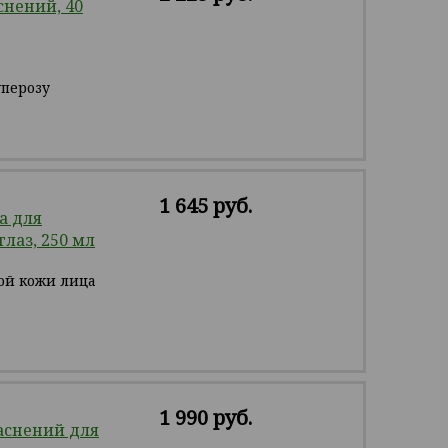
нений, 40
уперозу
1 645 руб.
а для
лаз, 250 мл
ой кожи лица
1 990 руб.
аснений для