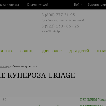
авка и оплата
C нами лучше!
Войти
Зарегистрир
8 (800) 777-31-95
Для России, звонок бесплатный
8 (922) 130 - 86 - 26
Мы в WhatsApp
Я ТЕЛА
СОЛНЦЕ
ДЛЯ ВОЛОС
ДЛЯ ДЕТЕЙ
НАБ
я лица
»
Лечение купероза
Е КУПЕРОЗА URIAGE
39
DEPIDERM Уход