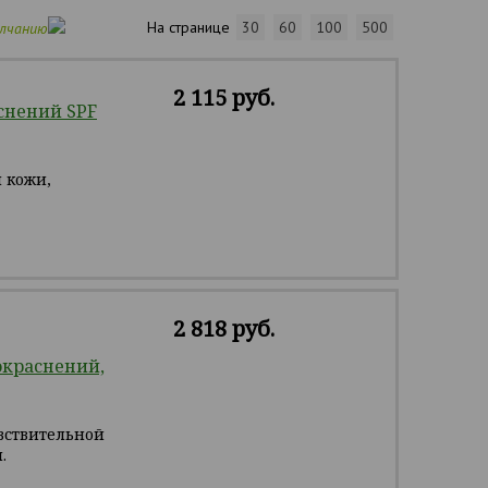
На странице
30
60
100
500
олчанию
2 115 руб.
снений SPF
 кожи,
2 818 руб.
окраснений,
вствительной
.