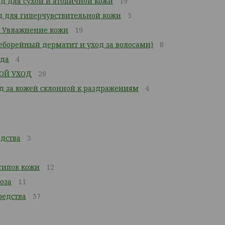
д для сухой и атопичной кожи
19
 для гиперчувствительной кожи
5
 Увлажнение кожи
19
Себорейный дерматит и уход за волосами)
8
ода
4
ОЙ УХОД
28
од за кожей склонной к раздражениям
4
дства
3
 типов кожи
12
оза
11
едства
37