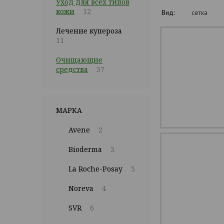
Уход для всех типов
кожи
12
Вид:
сетка
Лечение купероза
11
Очищающие
средства
37
МАРКА
Avene
2
Bioderma
3
La Roche-Posay
3
Noreva
4
SVR
6