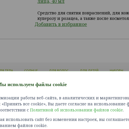
лица, 40 мл
Средство для снятия покраснений, для ко
куперозу и розацеа, а также после космето
Добавить в избранное
ЛЯ ТЕЛА
СОЛНЦЕ
ДЛЯ ВОЛОС
ДЛЯ ДЕТЕЙ
НАБОРЫ
ы используем файлы cookie
ЛИЧНЫЙ КАБИНЕТ
ИНФОРМАЦИЯ
СЛУЖБ
мизации работы веб-сайта, в аналитических и маркетинговы
Войти
Доставка и оплата
Связат
«Принять все cookie», Вы даете согласие на использование 
Зарегистрироваться
Как сделать заказ?
Карта 
 соответствии с
Политикой об использовании файлов cookie
Политика конфиденциальности
.
Возврат товара
я использовать сайт без изменения настроек, вы соглашаете
Правила оплаты картами
ванием файлов cookie.
Обработка персональных