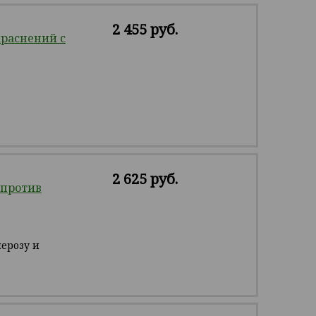
2 455 руб.
раснений с
2 625 руб.
против
перозу и