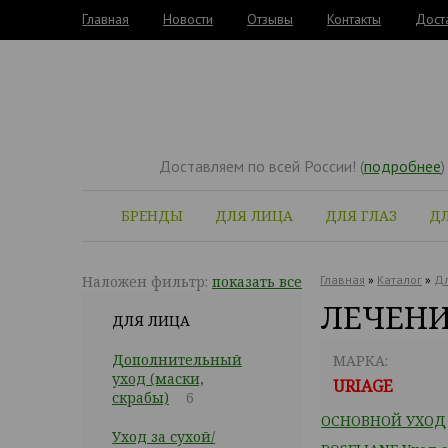
Главная
Новости
Отзывы
Контакты
Дост
Доставляем по всей России! (
подробнее
)
БРЕНДЫ
ДЛЯ ЛИЦА
ДЛЯ ГЛАЗ
ДЛ
Наложен фильтр:
показать все
Главная
»
Каталог
»
Дл
ЛЕЧЕНИ
ДЛЯ ЛИЦА
Дополнительный
МАРКА:
уход (маски,
URIAGE
скрабы)
6
ОСНОВНОЙ УХОД
Уход за сухой/