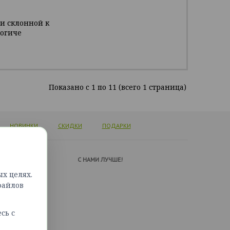
жи склонной к
логиче
Показано c 1 по 11 (всего 1 страница)
НОВИНКИ
СКИДКИ
ПОДАРКИ
А ПОДДЕРЖКИ
C НАМИ ЛУЧШЕ!
х целях.
ься с нами
файлов
сайта
сь с