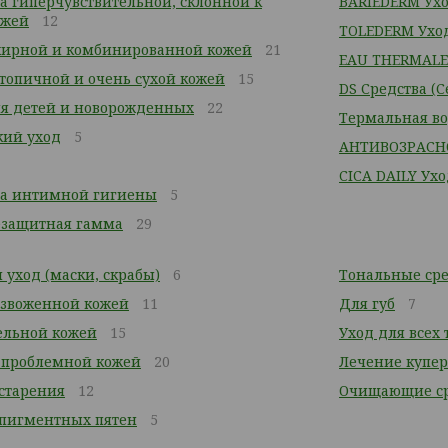
за гиперчувствительной, склонной к
BARIEDERM Ухо
ожей
12
TOLEDERM Уход
жирной и комбинированной кожей
21
EAU THERMALE
атопичной и очень сухой кожей
15
DS Средства (
я детей и новорожденных
22
Термальная в
кий уход
5
АНТИВОЗРАСН
CICA DAILY Ух
ва интимной гигиены
5
езащитная гамма
29
уход (маски, скрабы)
6
Тональные сре
безвоженной кожей
11
Для губ
7
тельной кожей
15
Уход для всех
/ проблемной кожей
20
Лечение купер
 старения
12
Очищающие ср
 пигментных пятен
5