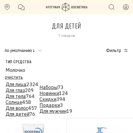
ДЛЯ ДЕТЕЙ
7 товаров
по умолчанию↓
Фильтр
ТИП СРЕДСТВА:
Молочко
очистить
Для лица
2324
Наборы
73
Для глаз
209
Новинки
124
Для тела
764
Скидки
394
Солнце
458
Подарки
3
Для волос
457
Для мужчин
19
Для детей
76