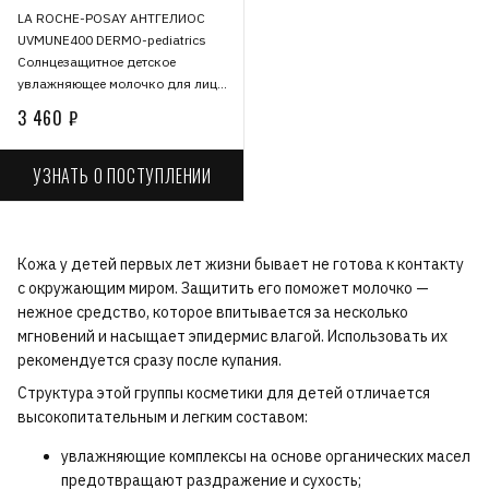
LA ROCHE-POSAY АНТГЕЛИОС
UVMUNE400 DERMO-pediatrics
Солнцезащитное детское
увлажняющее молочко для лица
и тела SPF 50+/PPD 26, 250 мл
3 460 ₽
УЗНАТЬ О ПОСТУПЛЕНИИ
Кожа у детей первых лет жизни бывает не готова к контакту
с окружающим миром. Защитить его поможет молочко —
нежное средство, которое впитывается за несколько
мгновений и насыщает эпидермис влагой. Использовать их
рекомендуется сразу после купания.
Структура этой группы косметики для детей отличается
высокопитательным и легким составом:
увлажняющие комплексы на основе органических масел
предотвращают раздражение и сухость;