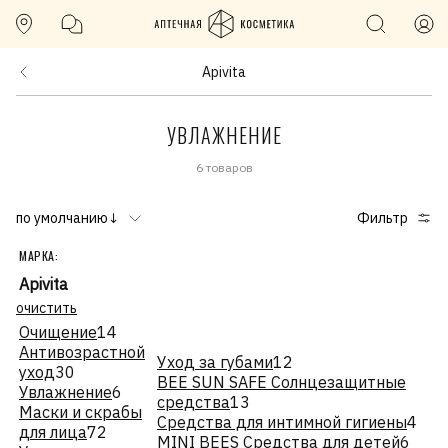
Apivita
УВЛАЖНЕНИЕ
6 товаров
по умолчанию↓
Фильтр
МАРКА:
Apivita
очистить
Очищение
14
Антивозрастной
Уход за губами
12
уход
30
BEE SUN SAFE Солнцезащитные
Увлажнение
6
средства
13
Маски и скрабы
Средства для интимной гигиены
4
для лица
72
MINI BEES Средства для детей
6