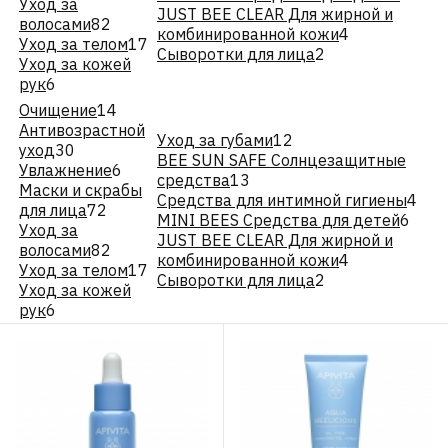
Уход за
JUST BEE CLEAR Для жирной и
волосами
82
комбинированной кожи
4
Уход за телом
17
Сыворотки для лица
2
Уход за кожей
рук
6
Очищение
14
Антивозрастной
Уход за губами
12
уход
30
BEE SUN SAFE Солнцезащитные
Увлажнение
6
средства
13
Маски и скрабы
Средства для интимной гигиены
4
для лица
72
MINI BEES Средства для детей
6
Уход за
JUST BEE CLEAR Для жирной и
волосами
82
комбинированной кожи
4
Уход за телом
17
Сыворотки для лица
2
Уход за кожей
рук
6