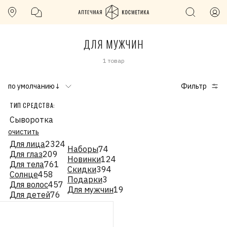
ДЛЯ МУЖЧИН
1 товар
по умолчанию↓
Фильтр
ТИП СРЕДСТВА:
Сыворотка
очистить
Для лица
2324
Наборы
74
Для глаз
209
Новинки
124
Для тела
761
Скидки
394
Солнце
458
Подарки
3
Для волос
457
Для мужчин
19
Для детей
76