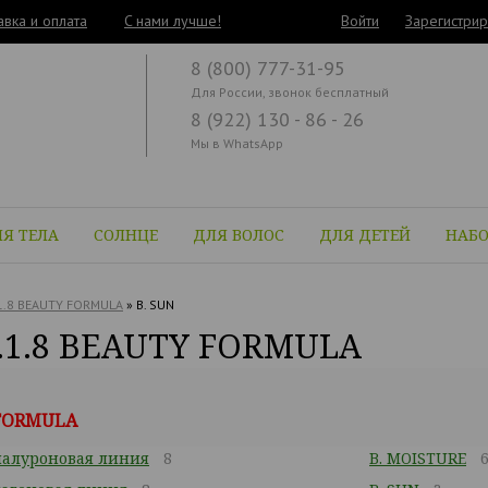
авка и оплата
C нами лучше!
Войти
Зарегистрир
8 (800) 777-31-95
Для России, звонок бесплатный
8 (922) 130 - 86 - 26
Мы в WhatsApp
Я ТЕЛА
СОЛНЦЕ
ДЛЯ ВОЛОС
ДЛЯ ДЕТЕЙ
НАБ
1.8 BEAUTY FORMULA
»
B. SUN
8.1.8 BEAUTY FORMULA
 FORMULA
иалуроновая линия
8
B. MOISTURE