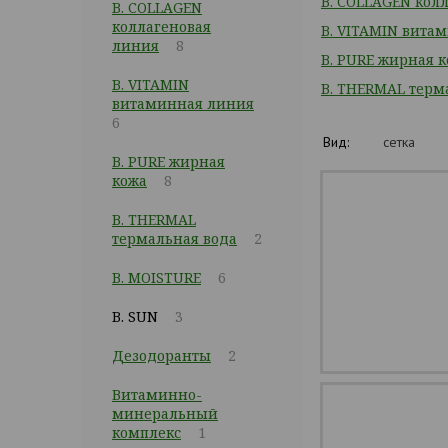
B. COLLAGEN кол
B. COLLAGEN
коллагеновая
B. VITAMIN вита
линия
8
B. PURE жирная 
B. VITAMIN
B. THERMAL терм
витаминная линия
6
Вид:
сетка
B. PURE жирная
кожа
8
B. THERMAL
термальная вода
2
B. MOISTURE
6
B. SUN
3
Дезодоранты
2
Витаминно-
минеральный
комплекс
1