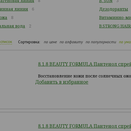
лагеновая линия
8
B. SUN
3
минная линия
6
Дезодоранты
кожа
8
Витаминно-ми
альная вода
2
B.STRONG HAIR
список
Сортировка:
по цене
по алфавиту
по популярности
по ум
8.1.8 BEAUTY FORMULA Пантенол спрей
Восстановление кожи после солнечных ожо
Добавить в избранное
8.1.8 BEAUTY FORMULA Пантенол спрей