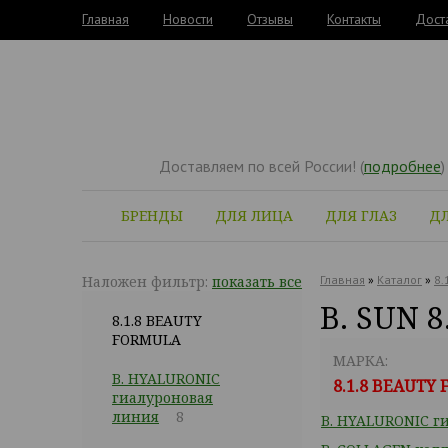
Главная
Новости
Отзывы
Контакты
Дост
Доставляем по всей России! (
подробнее
)
БРЕНДЫ
ДЛЯ ЛИЦА
ДЛЯ ГЛАЗ
ДЛ
Наложен фильтр:
показать все
Главная
»
Каталог
»
8.
B. SUN 
8.1.8 BEAUTY
FORMULA
МАРКА:
B. HYALURONIC
8.1.8 BEAUTY
гиалуроновая
линия
8
B. HYALURONIC г